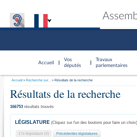
Assemb
Accèder à
la page
Vos
Travaux
Accueil
d'accueil
députés
parlementaires
Vous
Accueil
Recherche sur...
Résultats de la recherche
êtes
Résultats de la recherche
Général
ici
CONNEX
TRAVA
CONNA
DÉC
:
166753
résultats trouvés
LÉGISLATURE
(Cliquez sur l'un des boutons pour faire un choix
17e législature (X)
Précédentes législatures