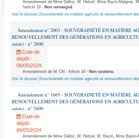
Rapports d'enquête
Amendement de Mme Dalloz, M. Hetzel, Mme Bazin-Malgras, Mm
l'article 19 -
Non renseigné
Rapports législatifs
Voir le dossier (Souveraineté en matière agricole et renouvellement des
Rapports sur l'application des lois
Baromètre de l’application des lois
Amendement n° 2003 - SOUVERAINETÉ EN MATIÈRE A
RENOUVELLEMENT DES GÉNÉRATIONS EN AGRICULTURE - 1è
Dossiers législatifs
saisie) - n° 2600
Budget et sécurité sociale
Date de
Questions écrites et orales
dépôt :
08/05/2024
Comptes rendus des débats
Amendement de M. Ott - Article 14 -
Non soutenu
Voir le dossier (Souveraineté en matière agricole et renouvellement des
Amendement n° 1665 - SOUVERAINETÉ EN MATIÈRE A
RENOUVELLEMENT DES GÉNÉRATIONS EN AGRICULTURE - 1è
saisie) - n° 2600
Date de
dépôt :
08/05/2024
Amendement de Mme Dalloz, M. Hetzel, M. Bazin, Mme Bazin-M