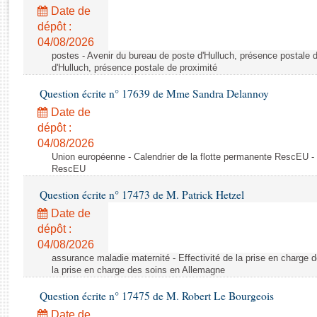
Rapports d'enquête
Date de
Rapports législatifs
dépôt :
Rapports sur l'application des lois
04/08/2026
Baromètre de l’application des lois
postes - Avenir du bureau de poste d'Hulluch, présence postale d
d'Hulluch, présence postale de proximité
Question écrite n° 17639 de Mme Sandra Delannoy
Dossiers législatifs
Date de
Budget et sécurité sociale
dépôt :
Questions écrites et orales
04/08/2026
Comptes rendus des débats
Union européenne - Calendrier de la flotte permanente RescEU - 
RescEU
Question écrite n° 17473 de M. Patrick Hetzel
Date de
dépôt :
04/08/2026
assurance maladie maternité - Effectivité de la prise en charge d
la prise en charge des soins en Allemagne
Question écrite n° 17475 de M. Robert Le Bourgeois
Date de