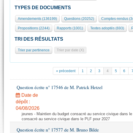
S'id
Présidence
Séance publique
Rôle et pouvoirs de l'Assemblée
Visiter l'Assemblée
TYPES DE DOCUMENTS
Fiches « Connaissance de l’Assemblée »
577 députés
Commissions et autres organes
Visite virtuelle du palais Bourbon
Amendements (136199)
Questions (20252)
Comptes-rendus (3
Organisation de l'Assemblée
Groupes politiques
Europe et International
Assister à une séance
Mot
Propositions (2244)
Rapports (1001)
Textes adoptés (693)
P
Présidence
Conférence des Présidents
Bureau
Collège des Ques
Élections législatives
Contrôle et évaluation
Accès des chercheurs à l’Assemblée
TRI DES RÉSULTATS
Congrès
Les évènements
S'inscrire
Trier par pertinence
Trier par date (X)
Pétitions
Statistiques et chiffres clés
Transparence et déontologie
Vous n'ave
Patrimoine
E
Documents de référence
« précedent
1
2
3
4
5
6
La Bibliothèque
( Constitution | Règlement de l'Assemblée ... )
Documents parlementaires
Les archives
Question écrite n° 17546 de M. Patrick Hetzel
Projets de loi
Contacts et plan d'accès
Date de
Propositions de loi
Histoire
Photos libres de droit
dépôt :
Amendements
Juniors
04/08/2026
Textes adoptés
jeunes - Maintien du budget consacré au service civique dans le
Anciennes législatures
consacré au service civique dans le PLF pour 2027
Liens vers les sites publics
Rapports d'information
Question écrite n° 17577 de M. Bruno Bilde