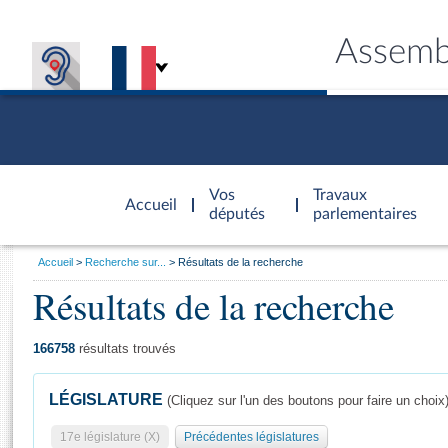
Assemb
Accèder à
la page
Vos
Travaux
Accueil
d'accueil
députés
parlementaires
Vous
Accueil
Recherche sur...
Résultats de la recherche
êtes
Résultats de la recherche
Général
ici
CONNEX
TRAVA
CONNA
DÉC
:
166758
résultats trouvés
LÉGISLATURE
(Cliquez sur l'un des boutons pour faire un choix
17e législature (X)
Précédentes législatures