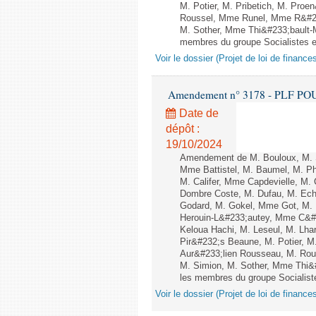
M. Potier, M. Pribetich, M. Pr
Roussel, Mme Runel, Mme R&#233
M. Sother, Mme Thi&#233;bault-M
membres du groupe Socialistes et
Voir le dossier (Projet de loi de financ
Amendement n° 3178 - PLF POUR 2
Date de
dépôt :
19/10/2024
Amendement de M. Bouloux, M. S
Mme Battistel, M. Baumel, M. Ph
M. Califer, Mme Capdevielle, M. 
Dombre Coste, M. Dufau, M. Ech
Godard, M. Gokel, Mme Got, M.
Herouin-L&#233;autey, Mme C&#
Keloua Hachi, M. Leseul, M. Lha
Pir&#232;s Beaune, M. Potier, 
Aur&#233;lien Rousseau, M. Ro
M. Simion, M. Sother, Mme Thi&#
les membres du groupe Socialiste
Voir le dossier (Projet de loi de financ