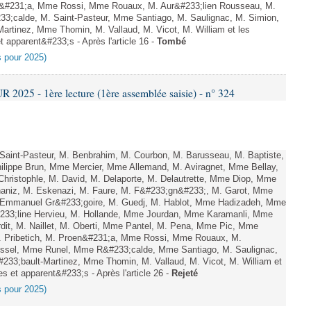
oen&#231;a, Mme Rossi, Mme Rouaux, M. Aur&#233;lien Rousseau, M.
;calde, M. Saint-Pasteur, Mme Santiago, M. Saulignac, M. Simion,
artinez, Mme Thomin, M. Vallaud, M. Vicot, M. William et les
 apparent&#233;s - Après l'article 16 -
Tombé
es pour 2025)
025 - 1ère lecture (1ère assemblée saisie) - n° 324
aint-Pasteur, M. Benbrahim, M. Courbon, M. Barusseau, M. Baptiste,
ilippe Brun, Mme Mercier, Mme Allemand, M. Aviragnet, Mme Bellay,
Christophle, M. David, M. Delaporte, M. Delautrette, Mme Diop, Mme
aniz, M. Eskenazi, M. Faure, M. F&#233;gn&#233;, M. Garot, Mme
 Emmanuel Gr&#233;goire, M. Guedj, M. Hablot, Mme Hadizadeh, Mme
233;line Hervieu, M. Hollande, Mme Jourdan, Mme Karamanli, Mme
rdit, M. Naillet, M. Oberti, Mme Pantel, M. Pena, Mme Pic, Mme
M. Pribetich, M. Proen&#231;a, Mme Rossi, Mme Rouaux, M.
ussel, Mme Runel, Mme R&#233;calde, Mme Santiago, M. Saulignac,
233;bault-Martinez, Mme Thomin, M. Vallaud, M. Vicot, M. William et
s et apparent&#233;s - Après l'article 26 -
Rejeté
es pour 2025)