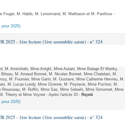
Froger, M. Habib, M. Lenormand, M. Mathiasin et M. Panifous -
es pour 2025)
025 - 1ère lecture (1ère assemblée saisie) - n° 324
, M. Amirshahi, Mme Arrighi, Mme Autain, Mme Balage El Mariky,
Biteau, M. Arnaud Bonnet, M. Nicolas Bonnet, Mme Chatelain, M.
essy, M. Fournier, Mme Garin, M. Gustave, Mme Catherine Hervieu, M.
hais, M. Lucas-Lundy, Mme Ozenne, M. Peytavie, Mme Pochon, M.
e Rousseau, M. Ruffin, Mme Sas, Mme Sebaihi, Mme Simonnet, Mme
 M. Thierry et Mme Voynet - Après l'article 33 -
Rejeté
es pour 2025)
025 - 1ère lecture (1ère assemblée saisie) - n° 324