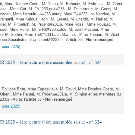
id, Mme Dombre Coste, M. Dufau, M. Echaniz, M. Eskenazi, M. Garot,
okel, Mme Got, M. F&#233;gn&#233;, M. Delautrette, M. Guedj, M.
zadeh, Mme Herouin-L&#233;autey, Mme C&#233;line Hervieu, M.
manli, Mme Keloua Hachi, M. Leseul, M. Lhardit, M. Naillet, M.
otier, M. Pribetich, M. Proen&#231;a, Mme Rossi, Mme Rouaux, M.
ussel, Mme Runel, Mme R&#233;calde, M. Saint-Pasteur, Mme
on, M. Sother, Mme Thi&#233;bault-Martinez, Mme Thomin, M. Vicot,
upe Socialistes et apparent&#233;s - Article 33 -
Non renseigné
es pour 2025)
025 - 1ère lecture (1ère assemblée saisie) - n° 324
 Philippe Brun, Mme Capdevielle, M. David, Mme Dombre Coste, M.
berti, Mme Pantel, M. Proen&#231;a, M. Simion et les membres du
33;s - Après l'article 33 -
Non renseigné
es pour 2025)
025 - 1ère lecture (1ère assemblée saisie) - n° 324