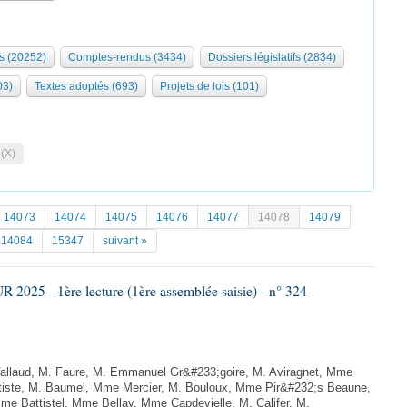
s (20252)
Comptes-rendus (3434)
Dossiers législatifs (2834)
03)
Textes adoptés (693)
Projets de lois (101)
 (X)
14073
14074
14075
14076
14077
14078
14079
14084
15347
suivant »
025 - 1ère lecture (1ère assemblée saisie) - n° 324
llaud, M. Faure, M. Emmanuel Gr&#233;goire, M. Aviragnet, Mme
ptiste, M. Baumel, Mme Mercier, M. Bouloux, Mme Pir&#232;s Beaune,
 Battistel, Mme Bellay, Mme Capdevielle, M. Califer, M.