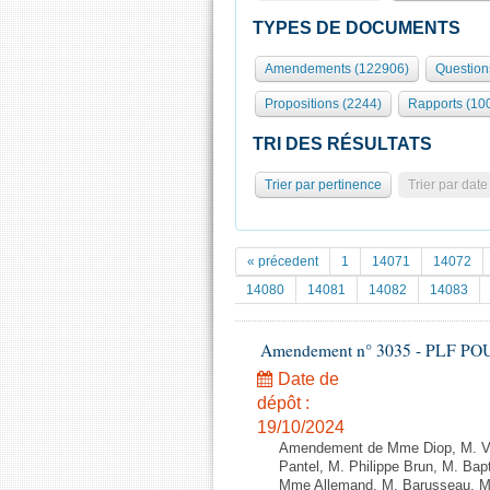
TYPES DE DOCUMENTS
Amendements (122906)
Question
Propositions (2244)
Rapports (10
TRI DES RÉSULTATS
Trier par pertinence
Trier par date
« précedent
1
14071
14072
14080
14081
14082
14083
Amendement n° 3035 - PLF POUR 2
Date de
dépôt :
19/10/2024
Amendement de Mme Diop, M. Va
Pantel, M. Philippe Brun, M. Ba
Mme Allemand, M. Barusseau, Mme