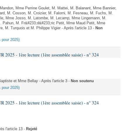
ndon, Mme Perrine Goulet, M. Mattei, M. Balanant, Mme Bannier,
rd, M. Cosson, M. Croizier, M. Falorni, M. Fesneau, M. Fuchs, M.
bille, Mme Josso, M. Latombe, M. Lecamp, Mme Lingemann, M.
M. Pahun, M. Fr&#233;d&#233;ric Petit, Mme Maud Petit, Mme
M. Turquois et M. Philippe Vigier - Après l'article 13 -
Non
es pour 2025)
025 - 1ère lecture (1ère assemblée saisie) - n° 324
tiste et Mme Bellay - Après l'article 3 -
Non soutenu
es pour 2025)
025 - 1ère lecture (1ère assemblée saisie) - n° 324
s l'article 13 -
Rejeté