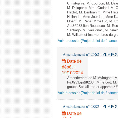
Christophle, M. Courbon, M. Dav
M. Delaporte, Mme Godard, M. G
Hablot, M. Benbrahim, Mme Hadi
Hollande, Mme Jourdan, Mme Kara
Oberti, M. Pena, Mme Pic, M. P
Aur&#233;lien Rousseau, M. Ro
Santiago, M. Saulignac, M. Simi
M. William et les membres du gro
Voir le dossier (Projet de loi de financ
Amendement n° 2562 - PLF POUR 2
Date de
dépôt :
19/10/2024
Amendement de M. Aviragnet, M.
F&#233;gn&#233;, Mme Got, M. O
groupe Socialistes et apparent&#2
Voir le dossier (Projet de loi de financ
Amendement n° 2882 - PLF POUR 2
Date de