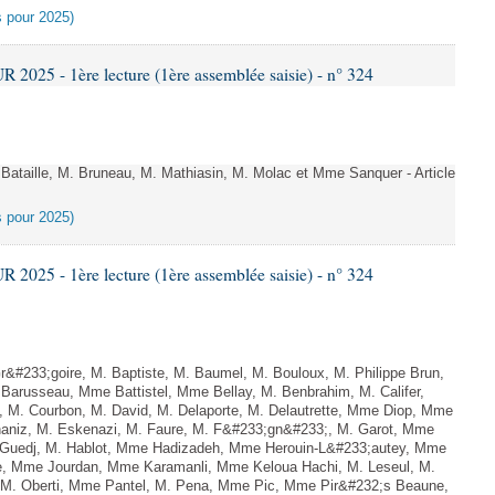
es pour 2025)
025 - 1ère lecture (1ère assemblée saisie) - n° 324
taille, M. Bruneau, M. Mathiasin, M. Molac et Mme Sanquer - Article
es pour 2025)
025 - 1ère lecture (1ère assemblée saisie) - n° 324
233;goire, M. Baptiste, M. Baumel, M. Bouloux, M. Philippe Brun,
Barusseau, Mme Battistel, Mme Bellay, M. Benbrahim, M. Califer,
, M. Courbon, M. David, M. Delaporte, M. Delautrette, Mme Diop, Mme
aniz, M. Eskenazi, M. Faure, M. F&#233;gn&#233;, M. Garot, Mme
 Guedj, M. Hablot, Mme Hadizadeh, Mme Herouin-L&#233;autey, Mme
de, Mme Jourdan, Mme Karamanli, Mme Keloua Hachi, M. Leseul, M.
t, M. Oberti, Mme Pantel, M. Pena, Mme Pic, Mme Pir&#232;s Beaune,