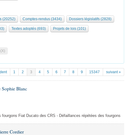
s (20252)
Comptes-rendus (3434)
Dossiers législatifs (2828)
03)
Textes adoptés (693)
Projets de lois (101)
 (X)
dent
1
2
3
4
5
6
7
8
9
15347
suivant »
e Sophie Blanc
es fourgons Fiat Ducato des CRS - Défaillances répétées des fourgons
ierre Cordier