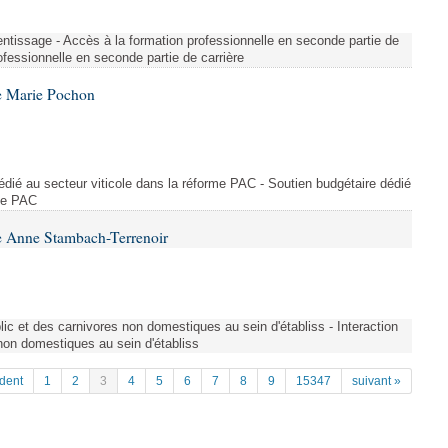
entissage - Accès à la formation professionnelle en seconde partie de
ofessionnelle en seconde partie de carrière
e Marie Pochon
dédié au secteur viticole dans la réforme PAC - Soutien budgétaire dédié
rme PAC
e Anne Stambach-Terrenoir
blic et des carnivores non domestiques au sein d'établiss - Interaction
 non domestiques au sein d'établiss
dent
1
2
3
4
5
6
7
8
9
15347
suivant »