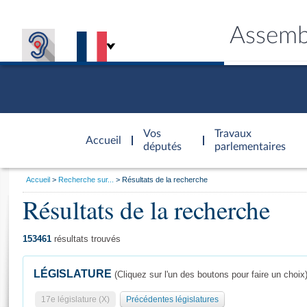
Assemb
Accèder à
la page
Vos
Travaux
Accueil
d'accueil
députés
parlementaires
Vous
Accueil
Recherche sur...
Résultats de la recherche
êtes
Résultats de la recherche
Général
ici
CONNEX
TRAVA
CONNA
DÉC
:
153461
résultats trouvés
LÉGISLATURE
(Cliquez sur l'un des boutons pour faire un choix
17e législature (X)
Précédentes législatures