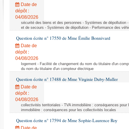
Rapports d'enquête
Date de
Rapports législatifs
dépôt :
Rapports sur l'application des lois
04/08/2026
Baromètre de l’application des lois
sécurité des biens et des personnes - Systèmes de dépollution 
et de secours - Systèmes de dépollution - Performance des véhi
Question écrite n° 17550 de Mme Émilie Bonnivard
Dossiers législatifs
Date de
Budget et sécurité sociale
dépôt :
Questions écrites et orales
04/08/2026
Comptes rendus des débats
logement - Facilité de changement du nom du titulaire d'un compt
du nom du titulaire d'un compteur électrique
Question écrite n° 17488 de Mme Virginie Duby-Muller
Date de
dépôt :
04/08/2026
collectivités territoriales - TVA immobilière : conséquences pour 
immobilière : conséquences pour les collectivités locales
Question écrite n° 17594 de Mme Sophie-Laurence Roy
Date de