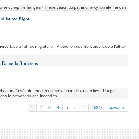
ine cynophile français - Préservation du patrimoine cynophile français
Guillaume Bigot
ères face à l'afflux migratoire - Protection des frontières face à l'afflux
 Danielle Brulebois
nels et maîtrisés du feu dans la prévention des incendies - Usages
 dans la prévention des incendies
1
2
3
4
5
6
7
15347
suivant »