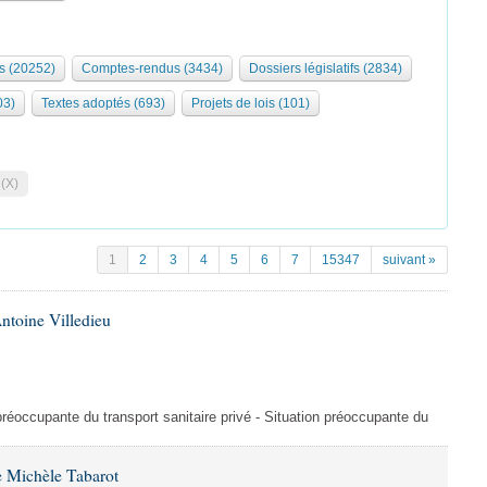
s (20252)
Comptes-rendus (3434)
Dossiers législatifs (2834)
03)
Textes adoptés (693)
Projets de lois (101)
 (X)
1
2
3
4
5
6
7
15347
suivant »
ntoine Villedieu
préoccupante du transport sanitaire privé - Situation préoccupante du
 Michèle Tabarot