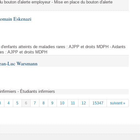
du bouton d'alerte employeur - Mise en place du bouton d'alerte
Romain Eskenazi
d'enfants atteints de maladies rares : AJPP et droits MDPH - Aidants
ares : AJPP et droits MDPH
 Jean-Luc Warsmann
nfirmiers - Étudiants infirmiers
3
4
5
6
7
8
9
10
11
12
15347
suivant »