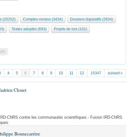
s (20252)
Comptes-rendus (3434)
Dossiers législatifs (2834)
03)
Textes adoptés (693)
Projets de lois (101)
 (X)
3
4
5
6
7
8
9
10
11
12
15347
suivant »
adrien Clouet
n IRD-CNRS contre les communautés scientifiques - Fusion IRD-CNRS
iques
hilippe Bonnecarrère