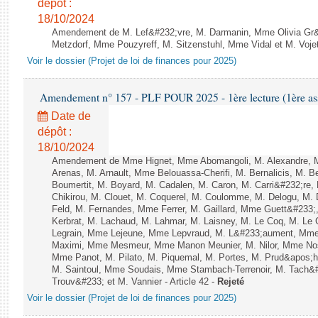
dépôt :
18/10/2024
Amendement de M. Lef&#232;vre, M. Darmanin, Mme Olivia Gr&#2
Metzdorf, Mme Pouzyreff, M. Sitzenstuhl, Mme Vidal et M. Vojett
Voir le dossier (Projet de loi de finances pour 2025)
Amendement n° 157 - PLF POUR 2025 - 1ère lecture (1ère ass
Date de
dépôt :
18/10/2024
Amendement de Mme Hignet, Mme Abomangoli, M. Alexandre, 
Arenas, M. Arnault, Mme Belouassa-Cherifi, M. Bernalicis, M. 
Boumertit, M. Boyard, M. Cadalen, M. Caron, M. Carri&#232;re
Chikirou, M. Clouet, M. Coquerel, M. Coulomme, M. Delogu, M
Feld, M. Fernandes, Mme Ferrer, M. Gaillard, Mme Guett&#233
Kerbrat, M. Lachaud, M. Lahmar, M. Laisney, M. Le Coq, M. Le
Legrain, Mme Lejeune, Mme Lepvraud, M. L&#233;aument, Mme
Maximi, Mme Mesmeur, Mme Manon Meunier, M. Nilor, Mme N
Mme Panot, M. Pilato, M. Piquemal, M. Portes, M. Prud&apos;h
M. Saintoul, Mme Soudais, Mme Stambach-Terrenoir, M. Tach&
Trouv&#233; et M. Vannier - Article 42 -
Rejeté
Voir le dossier (Projet de loi de finances pour 2025)