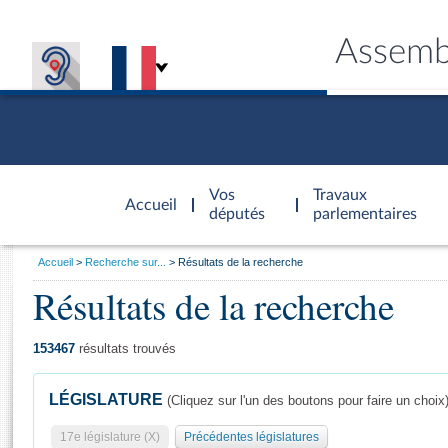
Assemb
Accèder à
la page
Vos
Travaux
Accueil
d'accueil
députés
parlementaires
Vous
Accueil
Recherche sur...
Résultats de la recherche
êtes
Résultats de la recherche
Général
ici
CONNEX
TRAVA
CONNA
DÉC
:
153467
résultats trouvés
LÉGISLATURE
(Cliquez sur l'un des boutons pour faire un choix
17e législature (X)
Précédentes législatures