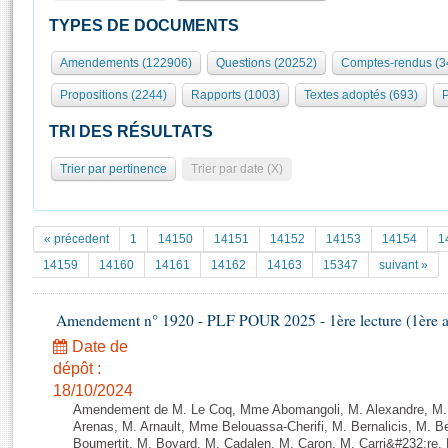
S'id
Présidence
Séance publique
Rôle et pouvoirs de l'Assemblée
Visiter l'Assemblée
TYPES DE DOCUMENTS
Fiches « Connaissance de l’Assemblée »
577 députés
Commissions et autres organes
Visite virtuelle du palais Bourbon
Amendements (122906)
Questions (20252)
Comptes-rendus (3
Organisation de l'Assemblée
Groupes politiques
Europe et International
Assister à une séance
Mot
Propositions (2244)
Rapports (1003)
Textes adoptés (693)
P
Présidence
Conférence des Présidents
Bureau
Collège des Ques
Élections législatives
Contrôle et évaluation
Accès des chercheurs à l’Assemblée
TRI DES RÉSULTATS
Congrès
Les évènements
S'inscrire
Trier par pertinence
Trier par date (X)
Pétitions
Statistiques et chiffres clés
Transparence et déontologie
Vous n'ave
Patrimoine
E
Documents de référence
« précedent
1
14150
14151
14152
14153
14154
1
La Bibliothèque
( Constitution | Règlement de l'Assemblée ... )
Documents parlementaires
14159
14160
14161
14162
14163
15347
suivant »
Les archives
Projets de loi
Contacts et plan d'accès
Amendement n° 1920 - PLF POUR 2025 - 1ère lecture (1ère as
Propositions de loi
Histoire
Photos libres de droit
Amendements
Date de
Juniors
dépôt :
Textes adoptés
Anciennes législatures
18/10/2024
Amendement de M. Le Coq, Mme Abomangoli, M. Alexandre, M
Liens vers les sites publics
Rapports d'information
Arenas, M. Arnault, Mme Belouassa-Cherifi, M. Bernalicis, M. 
Boumertit, M. Boyard, M. Cadalen, M. Caron, M. Carri&#232;re