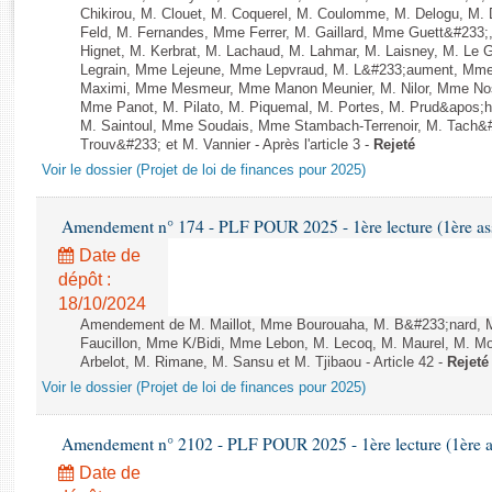
Rapports d'enquête
Chikirou, M. Clouet, M. Coquerel, M. Coulomme, M. Delogu, M
Rapports législatifs
Feld, M. Fernandes, Mme Ferrer, M. Gaillard, Mme Guett&#23
Hignet, M. Kerbrat, M. Lachaud, M. Lahmar, M. Laisney, M. Le
Rapports sur l'application des lois
Legrain, Mme Lejeune, Mme Lepvraud, M. L&#233;aument, Mme
Baromètre de l’application des lois
Maximi, Mme Mesmeur, Mme Manon Meunier, M. Nilor, Mme N
Mme Panot, M. Pilato, M. Piquemal, M. Portes, M. Prud&apos;h
M. Saintoul, Mme Soudais, Mme Stambach-Terrenoir, M. Tach&
Trouv&#233; et M. Vannier - Après l'article 3 -
Rejeté
Dossiers législatifs
Voir le dossier (Projet de loi de finances pour 2025)
Budget et sécurité sociale
Questions écrites et orales
Amendement n° 174 - PLF POUR 2025 - 1ère lecture (1ère ass
Comptes rendus des débats
Date de
dépôt :
18/10/2024
Amendement de M. Maillot, Mme Bourouaha, M. B&#233;nard, 
Faucillon, Mme K/Bidi, Mme Lebon, M. Lecoq, M. Maurel, M. M
Arbelot, M. Rimane, M. Sansu et M. Tjibaou - Article 42 -
Rejeté
Voir le dossier (Projet de loi de finances pour 2025)
Amendement n° 2102 - PLF POUR 2025 - 1ère lecture (1ère as
Date de