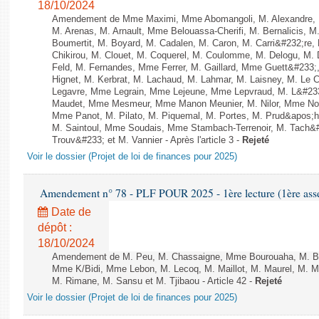
18/10/2024
Amendement de Mme Maximi, Mme Abomangoli, M. Alexandre, 
M. Arenas, M. Arnault, Mme Belouassa-Cherifi, M. Bernalicis, 
Boumertit, M. Boyard, M. Cadalen, M. Caron, M. Carri&#232;re
Chikirou, M. Clouet, M. Coquerel, M. Coulomme, M. Delogu, M
Feld, M. Fernandes, Mme Ferrer, M. Gaillard, Mme Guett&#23
Hignet, M. Kerbrat, M. Lachaud, M. Lahmar, M. Laisney, M. Le 
Legavre, Mme Legrain, Mme Lejeune, Mme Lepvraud, M. L&#233
Maudet, Mme Mesmeur, Mme Manon Meunier, M. Nilor, Mme N
Mme Panot, M. Pilato, M. Piquemal, M. Portes, M. Prud&apos;h
M. Saintoul, Mme Soudais, Mme Stambach-Terrenoir, M. Tach&
Trouv&#233; et M. Vannier - Après l'article 3 -
Rejeté
Voir le dossier (Projet de loi de finances pour 2025)
Amendement n° 78 - PLF POUR 2025 - 1ère lecture (1ère assem
Date de
dépôt :
18/10/2024
Amendement de M. Peu, M. Chassaigne, Mme Bourouaha, M. B&
Mme K/Bidi, Mme Lebon, M. Lecoq, M. Maillot, M. Maurel, M. M
M. Rimane, M. Sansu et M. Tjibaou - Article 42 -
Rejeté
Voir le dossier (Projet de loi de finances pour 2025)