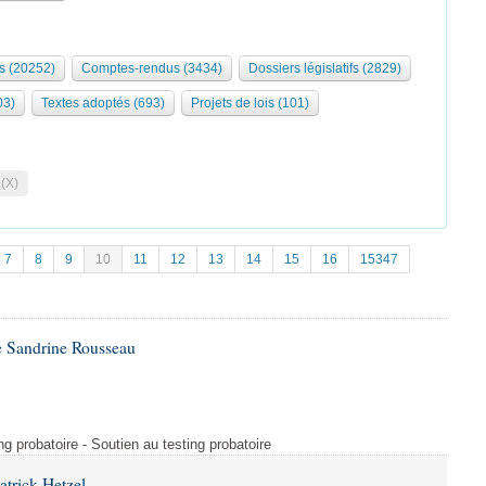
s (20252)
Comptes-rendus (3434)
Dossiers législatifs (2829)
03)
Textes adoptés (693)
Projets de lois (101)
 (X)
7
8
9
10
11
12
13
14
15
16
15347
e Sandrine Rousseau
ng probatoire - Soutien au testing probatoire
atrick Hetzel