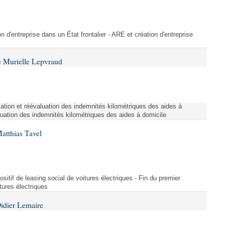
on d'entreprise dans un État frontalier - ARE et création d'entreprise
 Murielle Lepvraud
ation et réévaluation des indemnités kilométriques des aides à
luation des indemnités kilométriques des aides à domicile
atthias Tavel
sitif de leasing social de voitures électriques - Fin du premier
itures électriques
idier Lemaire