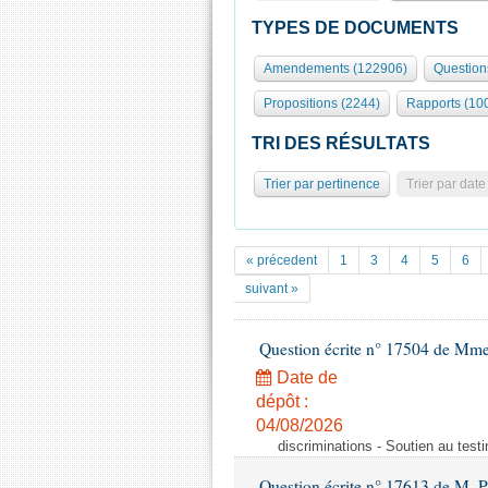
TYPES DE DOCUMENTS
Amendements (122906)
Question
Propositions (2244)
Rapports (10
TRI DES RÉSULTATS
Trier par pertinence
Trier par date
« précedent
1
3
4
5
6
suivant »
Question écrite n° 17504 de Mm
Date de
dépôt :
04/08/2026
discriminations - Soutien au testi
Question écrite n° 17613 de M. P