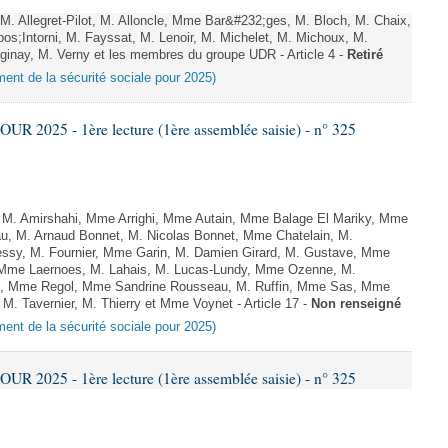
 Allegret-Pilot, M. Alloncle, Mme Bar&#232;ges, M. Bloch, M. Chaix,
os;Intorni, M. Fayssat, M. Lenoir, M. Michelet, M. Michoux, M.
inay, M. Verny et les membres du groupe UDR - Article 4 -
Retiré
ement de la sécurité sociale pour 2025)
 2025 - 1ère lecture (1ère assemblée saisie) - n° 325
. Amirshahi, Mme Arrighi, Mme Autain, Mme Balage El Mariky, Mme
au, M. Arnaud Bonnet, M. Nicolas Bonnet, Mme Chatelain, M.
essy, M. Fournier, Mme Garin, M. Damien Girard, M. Gustave, Mme
f, Mme Laernoes, M. Lahais, M. Lucas-Lundy, Mme Ozenne, M.
, Mme Regol, Mme Sandrine Rousseau, M. Ruffin, Mme Sas, Mme
 M. Tavernier, M. Thierry et Mme Voynet - Article 17 -
Non renseigné
ement de la sécurité sociale pour 2025)
 2025 - 1ère lecture (1ère assemblée saisie) - n° 325