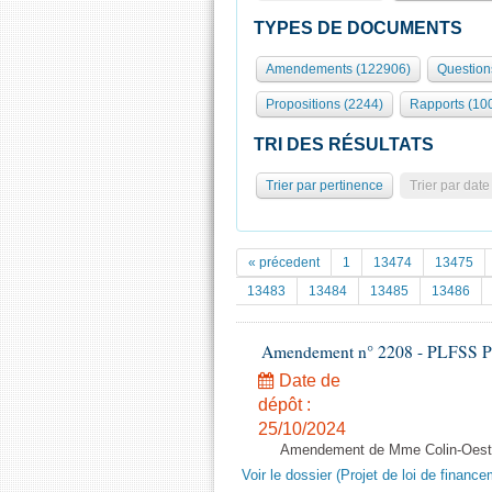
TYPES DE DOCUMENTS
Amendements (122906)
Question
Propositions (2244)
Rapports (10
TRI DES RÉSULTATS
Trier par pertinence
Trier par date
« précedent
1
13474
13475
13483
13484
13485
13486
Amendement n° 2208 - PLFSS POUR
Date de
dépôt :
25/10/2024
Amendement de Mme Colin-Oester
Voir le dossier (Projet de loi de financ