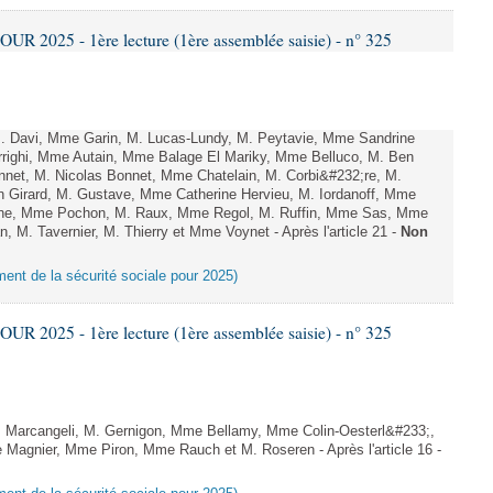
 2025 - 1ère lecture (1ère assemblée saisie) - n° 325
 Davi, Mme Garin, M. Lucas-Lundy, M. Peytavie, Mme Sandrine
righi, Mme Autain, Mme Balage El Mariky, Mme Belluco, M. Ben
nnet, M. Nicolas Bonnet, Mme Chatelain, M. Corbi&#232;re, M.
n Girard, M. Gustave, Mme Catherine Hervieu, M. Iordanoff, Mme
ne, Mme Pochon, M. Raux, Mme Regol, M. Ruffin, Mme Sas, Mme
, M. Tavernier, M. Thierry et Mme Voynet - Après l'article 21 -
Non
ement de la sécurité sociale pour 2025)
 2025 - 1ère lecture (1ère assemblée saisie) - n° 325
 Marcangeli, M. Gernigon, Mme Bellamy, Mme Colin-Oesterl&#233;,
agnier, Mme Piron, Mme Rauch et M. Roseren - Après l'article 16 -