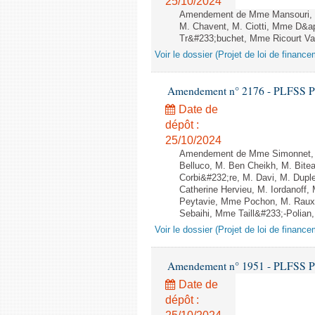
25/10/2024
Amendement de Mme Mansouri, M.
M. Chavent, M. Ciotti, Mme D&ap
Tr&#233;buchet, Mme Ricourt Vag
Voir le dossier (Projet de loi de financ
Amendement n° 2176 - PLFSS POUR
Date de
dépôt :
25/10/2024
Amendement de Mme Simonnet, M
Belluco, M. Ben Cheikh, M. Bite
Corbi&#232;re, M. Davi, M. Dupl
Catherine Hervieu, M. Iordanof
Peytavie, Mme Pochon, M. Raux
Sebaihi, Mme Taill&#233;-Polian,
Voir le dossier (Projet de loi de financ
Amendement n° 1951 - PLFSS POUR
Date de
dépôt :