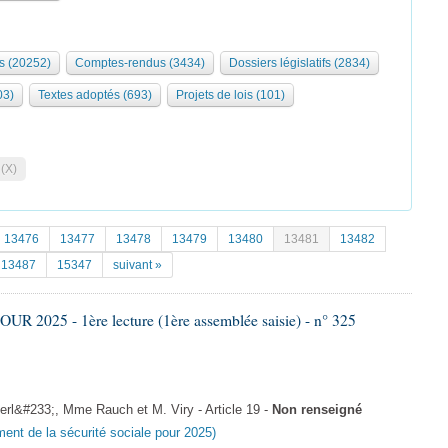
s (20252)
Comptes-rendus (3434)
Dossiers législatifs (2834)
03)
Textes adoptés (693)
Projets de lois (101)
 (X)
13476
13477
13478
13479
13480
13481
13482
13487
15347
suivant »
 2025 - 1ère lecture (1ère assemblée saisie) - n° 325
l&#233;, Mme Rauch et M. Viry - Article 19 -
Non renseigné
ement de la sécurité sociale pour 2025)