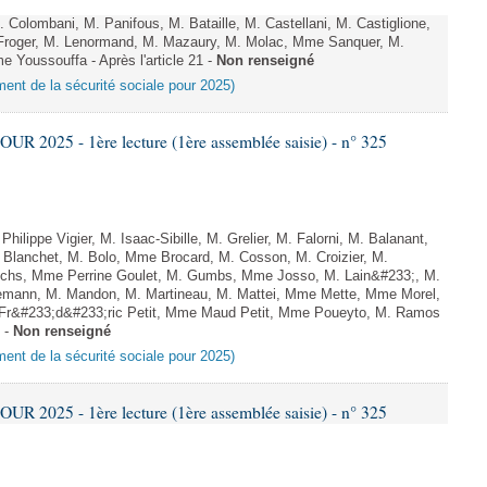
olombani, M. Panifous, M. Bataille, M. Castellani, M. Castiglione,
roger, M. Lenormand, M. Mazaury, M. Molac, Mme Sanquer, M.
e Youssouffa - Après l'article 21 -
Non renseigné
ement de la sécurité sociale pour 2025)
 2025 - 1ère lecture (1ère assemblée saisie) - n° 325
lippe Vigier, M. Isaac-Sibille, M. Grelier, M. Falorni, M. Balanant,
Blanchet, M. Bolo, Mme Brocard, M. Cosson, M. Croizier, M.
chs, Mme Perrine Goulet, M. Gumbs, Mme Josso, M. Lain&#233;, M.
mann, M. Mandon, M. Martineau, M. Mattei, Mme Mette, Mme Morel,
 Fr&#233;d&#233;ric Petit, Mme Maud Petit, Mme Poueyto, M. Ramos
9 -
Non renseigné
ement de la sécurité sociale pour 2025)
 2025 - 1ère lecture (1ère assemblée saisie) - n° 325