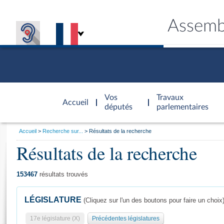
Assemb
Accèder à
la page
Vos
Travaux
Accueil
d'accueil
députés
parlementaires
Vous
Accueil
Recherche sur...
Résultats de la recherche
êtes
Résultats de la recherche
Général
ici
CONNEX
TRAVA
CONNA
DÉC
:
153467
résultats trouvés
LÉGISLATURE
(Cliquez sur l'un des boutons pour faire un choix
17e législature (X)
Précédentes législatures