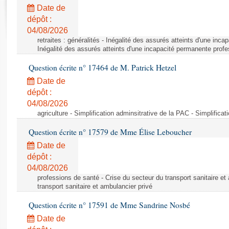
Rapports d'enquête
Date de
Rapports législatifs
dépôt :
Rapports sur l'application des lois
04/08/2026
Baromètre de l’application des lois
retraites : généralités - Inégalité des assurés atteints d'une inc
Inégalité des assurés atteints d'une incapacité permanente profe
Question écrite n° 17464 de M. Patrick Hetzel
Dossiers législatifs
Date de
Budget et sécurité sociale
dépôt :
Questions écrites et orales
04/08/2026
Comptes rendus des débats
agriculture - Simplification adminsitrative de la PAC - Simplifica
Question écrite n° 17579 de Mme Élise Leboucher
Date de
dépôt :
04/08/2026
professions de santé - Crise du secteur du transport sanitaire et
transport sanitaire et ambulancier privé
Question écrite n° 17591 de Mme Sandrine Nosbé
Date de