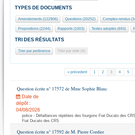
S'id
Présidence
Séance publique
Rôle et pouvoirs de l'Assemblée
Visiter l'Assemblée
TYPES DE DOCUMENTS
Fiches « Connaissance de l’Assemblée »
577 députés
Commissions et autres organes
Visite virtuelle du palais Bourbon
Amendements (122906)
Questions (20252)
Comptes-rendus (3
Organisation de l'Assemblée
Groupes politiques
Europe et International
Assister à une séance
Mot
Propositions (2244)
Rapports (1003)
Textes adoptés (693)
P
Présidence
Conférence des Présidents
Bureau
Collège des Ques
Élections législatives
Contrôle et évaluation
Accès des chercheurs à l’Assemblée
TRI DES RÉSULTATS
Congrès
Les évènements
S'inscrire
Trier par pertinence
Trier par date (X)
Pétitions
Statistiques et chiffres clés
Transparence et déontologie
Vous n'ave
Patrimoine
E
Documents de référence
« précedent
1
2
3
4
5
La Bibliothèque
( Constitution | Règlement de l'Assemblée ... )
Documents parlementaires
Les archives
Question écrite n° 17572 de Mme Sophie Blanc
Projets de loi
Contacts et plan d'accès
Date de
Propositions de loi
Histoire
Photos libres de droit
dépôt :
Amendements
Juniors
04/08/2026
Textes adoptés
police - Défaillances répétées des fourgons Fiat Ducato des CRS
Anciennes législatures
Fiat Ducato des CRS
Liens vers les sites publics
Rapports d'information
Question écrite n° 17592 de M. Pierre Cordier