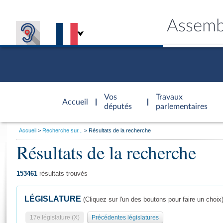
Assemb
Accèder à
la page
Vos
Travaux
Accueil
d'accueil
députés
parlementaires
Vous
Accueil
Recherche sur...
Résultats de la recherche
êtes
Résultats de la recherche
Général
ici
CONNEX
TRAVA
CONNA
DÉC
:
153461
résultats trouvés
LÉGISLATURE
(Cliquez sur l'un des boutons pour faire un choix
17e législature (X)
Précédentes législatures