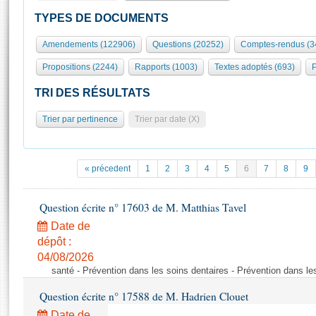
S'id
Présidence
Séance publique
Rôle et pouvoirs de l'Assemblée
Visiter l'Assemblée
TYPES DE DOCUMENTS
Fiches « Connaissance de l’Assemblée »
577 députés
Commissions et autres organes
Visite virtuelle du palais Bourbon
Amendements (122906)
Questions (20252)
Comptes-rendus (3
Organisation de l'Assemblée
Groupes politiques
Europe et International
Assister à une séance
Mot
Propositions (2244)
Rapports (1003)
Textes adoptés (693)
P
Présidence
Conférence des Présidents
Bureau
Collège des Ques
Élections législatives
Contrôle et évaluation
Accès des chercheurs à l’Assemblée
TRI DES RÉSULTATS
Congrès
Les évènements
S'inscrire
Trier par pertinence
Trier par date (X)
Pétitions
Statistiques et chiffres clés
Transparence et déontologie
Vous n'ave
Patrimoine
E
Documents de référence
« précedent
1
2
3
4
5
6
7
8
9
La Bibliothèque
( Constitution | Règlement de l'Assemblée ... )
Documents parlementaires
Les archives
Question écrite n° 17603 de M. Matthias Tavel
Projets de loi
Contacts et plan d'accès
Date de
Propositions de loi
Histoire
Photos libres de droit
dépôt :
Amendements
Juniors
04/08/2026
Textes adoptés
santé - Prévention dans les soins dentaires - Prévention dans le
Anciennes législatures
Question écrite n° 17588 de M. Hadrien Clouet
Liens vers les sites publics
Rapports d'information
Date de