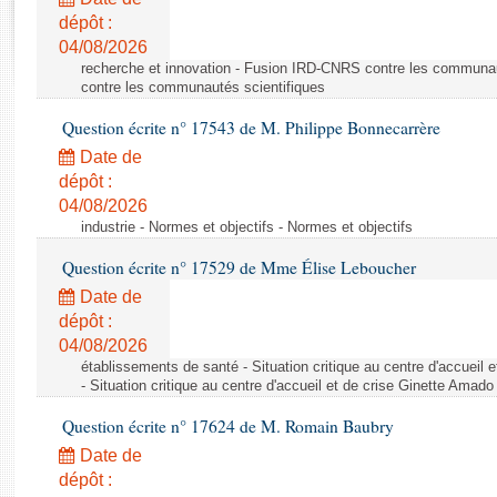
Rapports d'enquête
dépôt :
Rapports législatifs
04/08/2026
Rapports sur l'application des lois
recherche et innovation - Fusion IRD-CNRS contre les communa
Baromètre de l’application des lois
contre les communautés scientifiques
Question écrite n° 17543 de M. Philippe Bonnecarrère
Dossiers législatifs
Date de
Budget et sécurité sociale
dépôt :
04/08/2026
Questions écrites et orales
industrie - Normes et objectifs - Normes et objectifs
Comptes rendus des débats
Question écrite n° 17529 de Mme Élise Leboucher
Date de
dépôt :
04/08/2026
établissements de santé - Situation critique au centre d'accuei
- Situation critique au centre d'accueil et de crise Ginette Ama
Question écrite n° 17624 de M. Romain Baubry
Date de
dépôt :