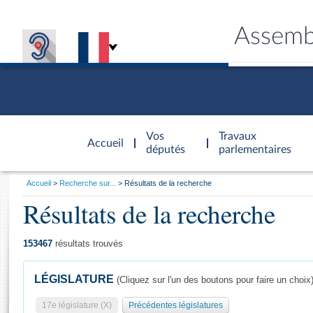
Assemb
Accèder à
la page
Vos
Travaux
Accueil
d'accueil
députés
parlementaires
Vous
Accueil
Recherche sur...
Résultats de la recherche
êtes
Résultats de la recherche
Général
ici
CONNEX
TRAVA
CONNA
DÉC
:
153467
résultats trouvés
LÉGISLATURE
(Cliquez sur l'un des boutons pour faire un choix
17e législature (X)
Précédentes législatures