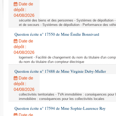
Rapports d'enquête
Date de
Rapports législatifs
dépôt :
Rapports sur l'application des lois
04/08/2026
Baromètre de l’application des lois
sécurité des biens et des personnes - Systèmes de dépollution 
et de secours - Systèmes de dépollution - Performance des véhi
Question écrite n° 17550 de Mme Émilie Bonnivard
Dossiers législatifs
Date de
Budget et sécurité sociale
dépôt :
Questions écrites et orales
04/08/2026
Comptes rendus des débats
logement - Facilité de changement du nom du titulaire d'un compt
du nom du titulaire d'un compteur électrique
Question écrite n° 17488 de Mme Virginie Duby-Muller
Date de
dépôt :
04/08/2026
collectivités territoriales - TVA immobilière : conséquences pour 
immobilière : conséquences pour les collectivités locales
Question écrite n° 17594 de Mme Sophie-Laurence Roy
Date de