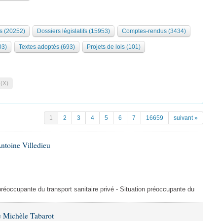
s (20252)
Dossiers législatifs (15953)
Comptes-rendus (3434)
03)
Textes adoptés (693)
Projets de lois (101)
 (X)
1
2
3
4
5
6
7
16659
suivant »
ntoine Villedieu
préoccupante du transport sanitaire privé - Situation préoccupante du
 Michèle Tabarot