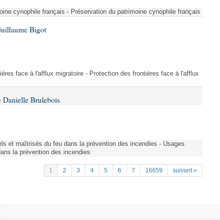
ine cynophile français - Préservation du patrimoine cynophile français
Guillaume Bigot
ères face à l'afflux migratoire - Protection des frontières face à l'afflux
 Danielle Brulebois
nels et maîtrisés du feu dans la prévention des incendies - Usages
 dans la prévention des incendies
1
2
3
4
5
6
7
16659
suivant »