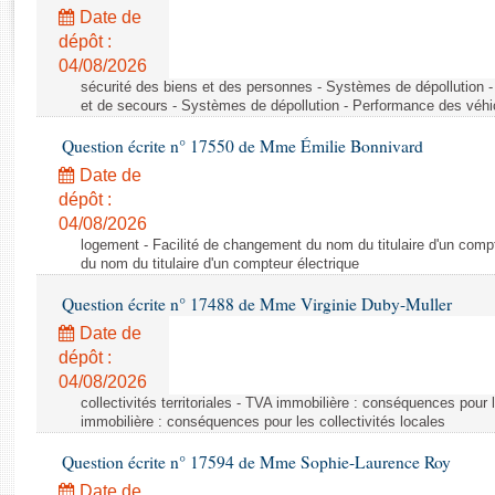
Rapports d'enquête
Date de
Rapports législatifs
dépôt :
Rapports sur l'application des lois
04/08/2026
Baromètre de l’application des lois
sécurité des biens et des personnes - Systèmes de dépollution 
et de secours - Systèmes de dépollution - Performance des véhi
Question écrite n° 17550 de Mme Émilie Bonnivard
Dossiers législatifs
Date de
Budget et sécurité sociale
dépôt :
Questions écrites et orales
04/08/2026
Comptes rendus des débats
logement - Facilité de changement du nom du titulaire d'un compt
du nom du titulaire d'un compteur électrique
Question écrite n° 17488 de Mme Virginie Duby-Muller
Date de
dépôt :
04/08/2026
collectivités territoriales - TVA immobilière : conséquences pour 
immobilière : conséquences pour les collectivités locales
Question écrite n° 17594 de Mme Sophie-Laurence Roy
Date de