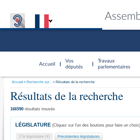
Assemb
Accèder à
la page
Vos
Travaux
Accueil
d'accueil
députés
parlementaires
Vous
Accueil
Recherche sur...
Résultats de la recherche
êtes
Résultats de la recherche
Général
ici
CONNEX
TRAVA
CONNA
DÉC
:
166590
résultats trouvés
LÉGISLATURE
(Cliquez sur l'un des boutons pour faire un choix
17e législature (X)
Précédentes législatures