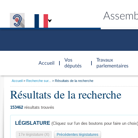
Assemb
Accèder à
la page
Vos
Travaux
Accueil
d'accueil
députés
parlementaires
Vous
Accueil
Recherche sur...
Résultats de la recherche
êtes
Résultats de la recherche
Général
ici
CONNEX
TRAVA
CONNA
DÉC
:
153462
résultats trouvés
LÉGISLATURE
(Cliquez sur l'un des boutons pour faire un choix
17e législature (X)
Précédentes législatures