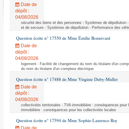
Rapports d'enquête
Date de
Rapports législatifs
dépôt :
Rapports sur l'application des lois
04/08/2026
Baromètre de l’application des lois
sécurité des biens et des personnes - Systèmes de dépollution 
et de secours - Systèmes de dépollution - Performance des véhi
Question écrite n° 17550 de Mme Émilie Bonnivard
Dossiers législatifs
Date de
Budget et sécurité sociale
dépôt :
Questions écrites et orales
04/08/2026
Comptes rendus des débats
logement - Facilité de changement du nom du titulaire d'un compt
du nom du titulaire d'un compteur électrique
Question écrite n° 17488 de Mme Virginie Duby-Muller
Date de
dépôt :
04/08/2026
collectivités territoriales - TVA immobilière : conséquences pour 
immobilière : conséquences pour les collectivités locales
Question écrite n° 17594 de Mme Sophie-Laurence Roy
Date de