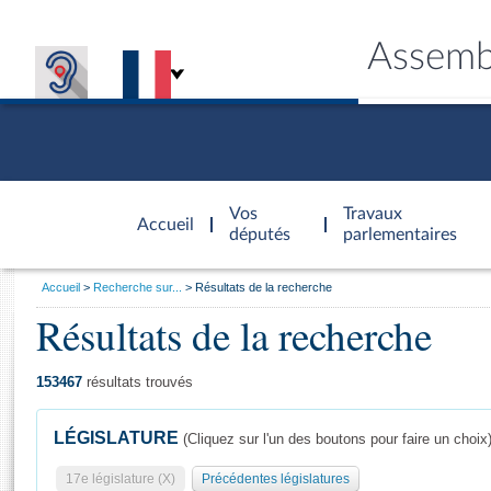
Assemb
Accèder à
la page
Vos
Travaux
Accueil
d'accueil
députés
parlementaires
Vous
Accueil
Recherche sur...
Résultats de la recherche
êtes
Résultats de la recherche
Général
ici
CONNEX
TRAVA
CONNA
DÉC
:
153467
résultats trouvés
LÉGISLATURE
(Cliquez sur l'un des boutons pour faire un choix
17e législature (X)
Précédentes législatures