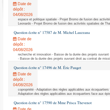
Rapports d'enquête
Date de
Rapports législatifs
dépôt :
Rapports sur l'application des lois
04/08/2026
Baromètre de l’application des lois
espace et politique spatiale - Projet Bromo de fusion des activit
Leonardo - Projet Bromo de fusion des activités spatiales de Tha
Question écrite n° 17587 de M. Michel Lauzzana
Dossiers législatifs
Date de
Budget et sécurité sociale
dépôt :
Questions écrites et orales
04/08/2026
Comptes rendus des débats
recherche et innovation - Baisse de la durée des projets ouvrant 
- Baisse de la durée des projets ouvrant droit au contrat de missi
Question écrite n° 17496 de M. Éric Pauget
Date de
dépôt :
04/08/2026
copropriété - Adaptation des règles applicables aux écoquartiers
Adaptation des règles applicables aux écoquartiers face aux épi
Question écrite n° 17590 de Mme Prisca Thevenot
Date de