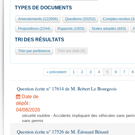
S'id
Présidence
Séance publique
Rôle et pouvoirs de l'Assemblée
Visiter l'Assemblée
TYPES DE DOCUMENTS
Fiches « Connaissance de l’Assemblée »
577 députés
Commissions et autres organes
Visite virtuelle du palais Bourbon
Amendements (122906)
Questions (20252)
Comptes-rendus (3
Organisation de l'Assemblée
Groupes politiques
Europe et International
Assister à une séance
Mot
Propositions (2244)
Rapports (1003)
Textes adoptés (693)
P
Présidence
Conférence des Présidents
Bureau
Collège des Ques
Élections législatives
Contrôle et évaluation
Accès des chercheurs à l’Assemblée
TRI DES RÉSULTATS
Congrès
Les évènements
S'inscrire
Trier par pertinence
Trier par date (X)
Pétitions
Statistiques et chiffres clés
Transparence et déontologie
Vous n'ave
Patrimoine
E
Documents de référence
« précedent
1
2
3
4
5
6
7
8
La Bibliothèque
( Constitution | Règlement de l'Assemblée ... )
Documents parlementaires
Les archives
Question écrite n° 17614 de M. Robert Le Bourgeois
Projets de loi
Contacts et plan d'accès
Date de
Propositions de loi
Histoire
Photos libres de droit
dépôt :
Amendements
Juniors
04/08/2026
Textes adoptés
sécurité routière - Accidents impliquant des véhicules sans perm
Anciennes législatures
sans permis
Liens vers les sites publics
Rapports d'information
Question écrite n° 17526 de M. Édouard Bénard