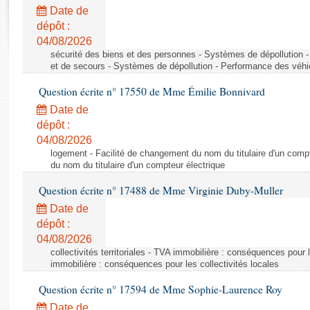
Rapports d'enquête
Date de
Rapports législatifs
dépôt :
Rapports sur l'application des lois
04/08/2026
Baromètre de l’application des lois
sécurité des biens et des personnes - Systèmes de dépollution 
et de secours - Systèmes de dépollution - Performance des véhi
Question écrite n° 17550 de Mme Émilie Bonnivard
Dossiers législatifs
Date de
Budget et sécurité sociale
dépôt :
Questions écrites et orales
04/08/2026
Comptes rendus des débats
logement - Facilité de changement du nom du titulaire d'un compt
du nom du titulaire d'un compteur électrique
Question écrite n° 17488 de Mme Virginie Duby-Muller
Date de
dépôt :
04/08/2026
collectivités territoriales - TVA immobilière : conséquences pour 
immobilière : conséquences pour les collectivités locales
Question écrite n° 17594 de Mme Sophie-Laurence Roy
Date de