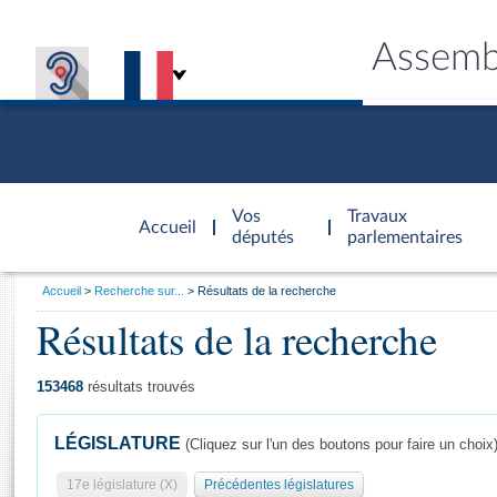
Assemb
Accèder à
la page
Vos
Travaux
Accueil
d'accueil
députés
parlementaires
Vous
Accueil
Recherche sur...
Résultats de la recherche
êtes
Résultats de la recherche
Général
ici
CONNEX
TRAVA
CONNA
DÉC
:
153468
résultats trouvés
LÉGISLATURE
(Cliquez sur l'un des boutons pour faire un choix
17e législature (X)
Précédentes législatures