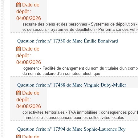
Rapports d'enquête
Date de
Rapports législatifs
dépôt :
Rapports sur l'application des lois
04/08/2026
Baromètre de l’application des lois
sécurité des biens et des personnes - Systèmes de dépollution 
et de secours - Systèmes de dépollution - Performance des véhi
Question écrite n° 17550 de Mme Émilie Bonnivard
Dossiers législatifs
Date de
Budget et sécurité sociale
dépôt :
Questions écrites et orales
04/08/2026
Comptes rendus des débats
logement - Facilité de changement du nom du titulaire d'un compt
du nom du titulaire d'un compteur électrique
Question écrite n° 17488 de Mme Virginie Duby-Muller
Date de
dépôt :
04/08/2026
collectivités territoriales - TVA immobilière : conséquences pour 
immobilière : conséquences pour les collectivités locales
Question écrite n° 17594 de Mme Sophie-Laurence Roy
Date de