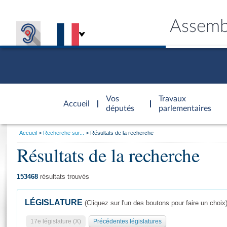
Assemb
Accèder à
la page
Vos
Travaux
Accueil
d'accueil
députés
parlementaires
Vous
Accueil
Recherche sur...
Résultats de la recherche
êtes
Résultats de la recherche
Général
ici
CONNEX
TRAVA
CONNA
DÉC
:
153468
résultats trouvés
LÉGISLATURE
(Cliquez sur l'un des boutons pour faire un choix
17e législature (X)
Précédentes législatures