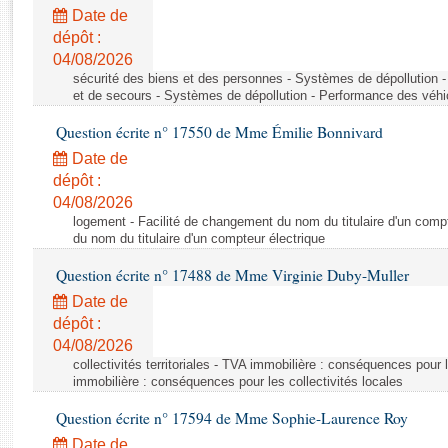
Rapports d'enquête
Date de
Rapports législatifs
dépôt :
Rapports sur l'application des lois
04/08/2026
Baromètre de l’application des lois
sécurité des biens et des personnes - Systèmes de dépollution 
et de secours - Systèmes de dépollution - Performance des véhi
Question écrite n° 17550 de Mme Émilie Bonnivard
Dossiers législatifs
Date de
Budget et sécurité sociale
dépôt :
Questions écrites et orales
04/08/2026
Comptes rendus des débats
logement - Facilité de changement du nom du titulaire d'un compt
du nom du titulaire d'un compteur électrique
Question écrite n° 17488 de Mme Virginie Duby-Muller
Date de
dépôt :
04/08/2026
collectivités territoriales - TVA immobilière : conséquences pour 
immobilière : conséquences pour les collectivités locales
Question écrite n° 17594 de Mme Sophie-Laurence Roy
Date de