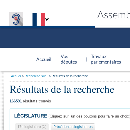
Assemb
Accèder à
la page
Vos
Travaux
Accueil
d'accueil
députés
parlementaires
Vous
Accueil
Recherche sur...
Résultats de la recherche
êtes
Résultats de la recherche
Général
ici
CONNEX
TRAVA
CONNA
DÉC
:
166591
résultats trouvés
LÉGISLATURE
(Cliquez sur l'un des boutons pour faire un choix
17e législature (X)
Précédentes législatures