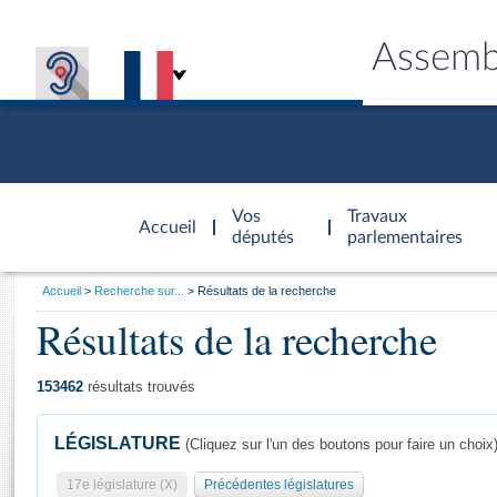
Assemb
Accèder à
la page
Vos
Travaux
Accueil
d'accueil
députés
parlementaires
Vous
Accueil
Recherche sur...
Résultats de la recherche
êtes
Résultats de la recherche
Général
ici
CONNEX
TRAVA
CONNA
DÉC
:
153462
résultats trouvés
LÉGISLATURE
(Cliquez sur l'un des boutons pour faire un choix
17e législature (X)
Précédentes législatures