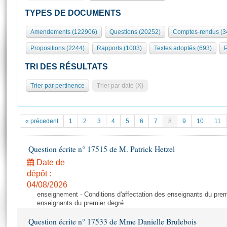
S'id
Présidence
Séance publique
Rôle et pouvoirs de l'Assemblée
Visiter l'Assemblée
TYPES DE DOCUMENTS
Fiches « Connaissance de l’Assemblée »
577 députés
Commissions et autres organes
Visite virtuelle du palais Bourbon
Amendements (122906)
Questions (20252)
Comptes-rendus (3
Organisation de l'Assemblée
Groupes politiques
Europe et International
Assister à une séance
Mot
Propositions (2244)
Rapports (1003)
Textes adoptés (693)
P
Présidence
Conférence des Présidents
Bureau
Collège des Ques
Élections législatives
Contrôle et évaluation
Accès des chercheurs à l’Assemblée
TRI DES RÉSULTATS
Congrès
Les évènements
S'inscrire
Trier par pertinence
Trier par date (X)
Pétitions
Statistiques et chiffres clés
Transparence et déontologie
Vous n'ave
Patrimoine
E
Documents de référence
« précedent
1
2
3
4
5
6
7
8
9
10
11
La Bibliothèque
( Constitution | Règlement de l'Assemblée ... )
Documents parlementaires
Les archives
Question écrite n° 17515 de M. Patrick Hetzel
Projets de loi
Contacts et plan d'accès
Date de
Propositions de loi
Histoire
Photos libres de droit
dépôt :
Amendements
Juniors
04/08/2026
Textes adoptés
enseignement - Conditions d'affectation des enseignants du premi
Anciennes législatures
enseignants du premier degré
Liens vers les sites publics
Rapports d'information
Question écrite n° 17533 de Mme Danielle Brulebois