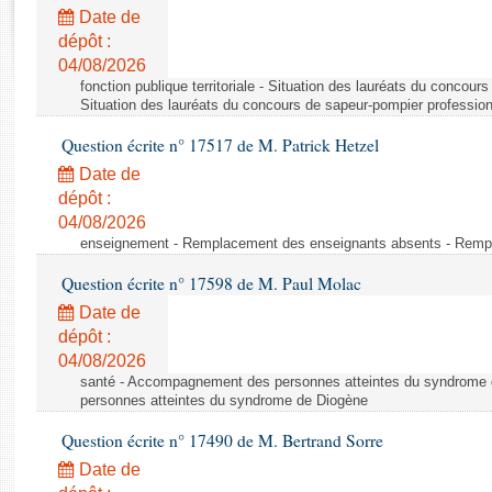
Rapports d'enquête
Date de
Rapports législatifs
dépôt :
Rapports sur l'application des lois
04/08/2026
Baromètre de l’application des lois
fonction publique territoriale - Situation des lauréats du concour
Situation des lauréats du concours de sapeur-pompier professio
Question écrite n° 17517 de M. Patrick Hetzel
Dossiers législatifs
Date de
Budget et sécurité sociale
dépôt :
Questions écrites et orales
04/08/2026
Comptes rendus des débats
enseignement - Remplacement des enseignants absents - Remp
Question écrite n° 17598 de M. Paul Molac
Date de
dépôt :
04/08/2026
santé - Accompagnement des personnes atteintes du syndrome
personnes atteintes du syndrome de Diogène
Question écrite n° 17490 de M. Bertrand Sorre
Date de