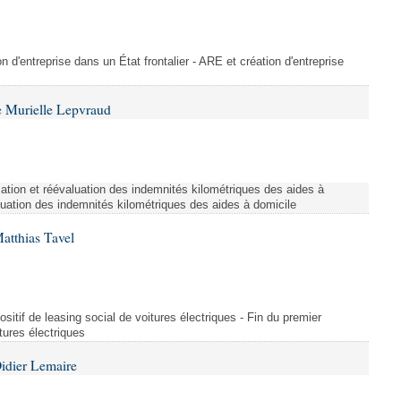
on d'entreprise dans un État frontalier - ARE et création d'entreprise
 Murielle Lepvraud
ation et réévaluation des indemnités kilométriques des aides à
luation des indemnités kilométriques des aides à domicile
atthias Tavel
sitif de leasing social de voitures électriques - Fin du premier
itures électriques
idier Lemaire