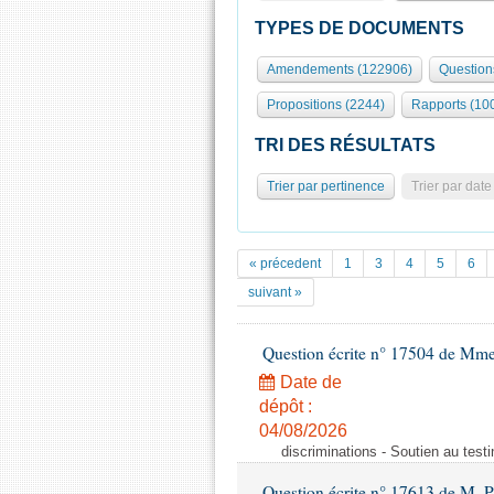
TYPES DE DOCUMENTS
Amendements (122906)
Question
Propositions (2244)
Rapports (10
TRI DES RÉSULTATS
Trier par pertinence
Trier par date
« précedent
1
3
4
5
6
suivant »
Question écrite n° 17504 de Mm
Date de
dépôt :
04/08/2026
discriminations - Soutien au testi
Question écrite n° 17613 de M. P