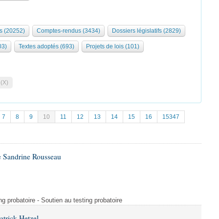
s (20252)
Comptes-rendus (3434)
Dossiers législatifs (2829)
03)
Textes adoptés (693)
Projets de lois (101)
 (X)
7
8
9
10
11
12
13
14
15
16
15347
e Sandrine Rousseau
ng probatoire - Soutien au testing probatoire
atrick Hetzel