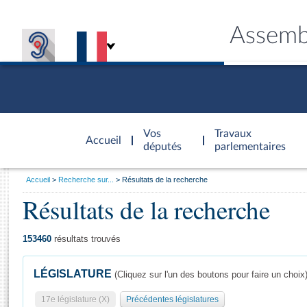
Assemb
Accèder à
la page
Vos
Travaux
Accueil
d'accueil
députés
parlementaires
Vous
Accueil
Recherche sur...
Résultats de la recherche
êtes
Résultats de la recherche
Général
ici
CONNEX
TRAVA
CONNA
DÉC
:
153460
résultats trouvés
LÉGISLATURE
(Cliquez sur l'un des boutons pour faire un choix
17e législature (X)
Précédentes législatures