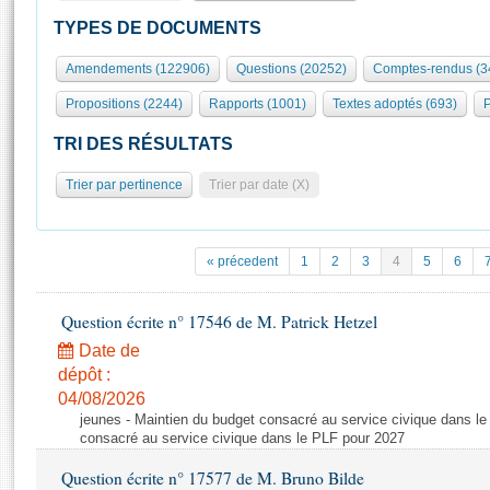
S'id
Présidence
Séance publique
Rôle et pouvoirs de l'Assemblée
Visiter l'Assemblée
TYPES DE DOCUMENTS
Fiches « Connaissance de l’Assemblée »
577 députés
Commissions et autres organes
Visite virtuelle du palais Bourbon
Amendements (122906)
Questions (20252)
Comptes-rendus (3
Organisation de l'Assemblée
Groupes politiques
Europe et International
Assister à une séance
Mot
Propositions (2244)
Rapports (1001)
Textes adoptés (693)
P
Présidence
Conférence des Présidents
Bureau
Collège des Ques
Élections législatives
Contrôle et évaluation
Accès des chercheurs à l’Assemblée
TRI DES RÉSULTATS
Congrès
Les évènements
S'inscrire
Trier par pertinence
Trier par date (X)
Pétitions
Statistiques et chiffres clés
Transparence et déontologie
Vous n'ave
Patrimoine
E
Documents de référence
« précedent
1
2
3
4
5
6
La Bibliothèque
( Constitution | Règlement de l'Assemblée ... )
Documents parlementaires
Les archives
Question écrite n° 17546 de M. Patrick Hetzel
Projets de loi
Contacts et plan d'accès
Date de
Propositions de loi
Histoire
Photos libres de droit
dépôt :
Amendements
Juniors
04/08/2026
Textes adoptés
jeunes - Maintien du budget consacré au service civique dans le
Anciennes législatures
consacré au service civique dans le PLF pour 2027
Liens vers les sites publics
Rapports d'information
Question écrite n° 17577 de M. Bruno Bilde