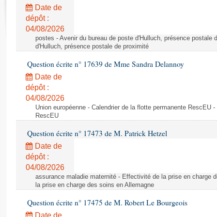
Rapports d'enquête
Date de
Rapports législatifs
dépôt :
Rapports sur l'application des lois
04/08/2026
Baromètre de l’application des lois
postes - Avenir du bureau de poste d'Hulluch, présence postale d
d'Hulluch, présence postale de proximité
Question écrite n° 17639 de Mme Sandra Delannoy
Dossiers législatifs
Date de
Budget et sécurité sociale
dépôt :
Questions écrites et orales
04/08/2026
Comptes rendus des débats
Union européenne - Calendrier de la flotte permanente RescEU - 
RescEU
Question écrite n° 17473 de M. Patrick Hetzel
Date de
dépôt :
04/08/2026
assurance maladie maternité - Effectivité de la prise en charge d
la prise en charge des soins en Allemagne
Question écrite n° 17475 de M. Robert Le Bourgeois
Date de