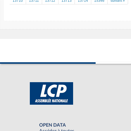
13710
13711
13712
13713
13714
15346
suivant »
OPEN DATA