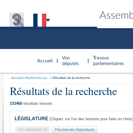
Assemb
Accèder à
la page
Vos
Travaux
Accueil
d'accueil
députés
parlementaires
Vous
Accueil
Recherche sur...
Résultats de la recherche
êtes
Résultats de la recherche
Général
ici
CONNEX
TRAVA
CONNA
DÉC
:
153460
résultats trouvés
LÉGISLATURE
(Cliquez sur l'un des boutons pour faire un choix
17e législature (X)
Précédentes législatures