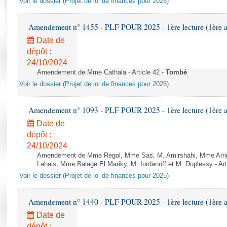
Voir le dossier (Projet de loi de finances pour 2025)
Rapports d'enquête
Rapports législatifs
Amendement n° 1455 - PLF POUR 2025 - 1ère lecture (1ère as
Rapports sur l'application des lois
Date de
Baromètre de l’application des lois
dépôt :
24/10/2024
Dossiers législatifs
Amendement de Mme Cathala - Article 42 -
Tombé
Budget et sécurité sociale
Voir le dossier (Projet de loi de finances pour 2025)
Questions écrites et orales
Comptes rendus des débats
Amendement n° 1093 - PLF POUR 2025 - 1ère lecture (1ère as
Date de
dépôt :
24/10/2024
Amendement de Mme Regol, Mme Sas, M. Amirshahi, Mme Arrig
Lahais, Mme Balage El Mariky, M. Iordanoff et M. Duplessy - Art
Voir le dossier (Projet de loi de finances pour 2025)
Amendement n° 1440 - PLF POUR 2025 - 1ère lecture (1ère as
Date de
dépôt :