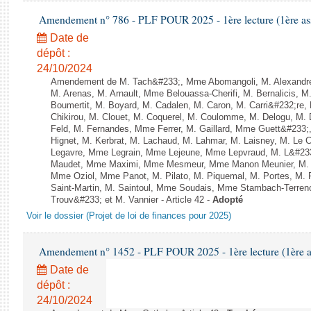
Amendement n° 786 - PLF POUR 2025 - 1ère lecture (1ère ass
Date de
dépôt :
24/10/2024
Amendement de M. Tach&#233;, Mme Abomangoli, M. Alexandr
M. Arenas, M. Arnault, Mme Belouassa-Cherifi, M. Bernalicis, 
Boumertit, M. Boyard, M. Cadalen, M. Caron, M. Carri&#232;re
Chikirou, M. Clouet, M. Coquerel, M. Coulomme, M. Delogu, M
Feld, M. Fernandes, Mme Ferrer, M. Gaillard, Mme Guett&#23
Hignet, M. Kerbrat, M. Lachaud, M. Lahmar, M. Laisney, M. Le 
Legavre, Mme Legrain, Mme Lejeune, Mme Lepvraud, M. L&#233
Maudet, Mme Maximi, Mme Mesmeur, Mme Manon Meunier, M. 
Mme Oziol, Mme Panot, M. Pilato, M. Piquemal, M. Portes, M
Saint-Martin, M. Saintoul, Mme Soudais, Mme Stambach-Terren
Trouv&#233; et M. Vannier - Article 42 -
Adopté
Voir le dossier (Projet de loi de finances pour 2025)
Amendement n° 1452 - PLF POUR 2025 - 1ère lecture (1ère as
Date de
dépôt :
24/10/2024