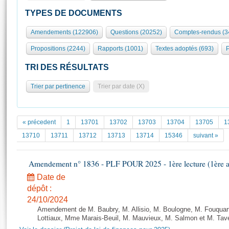
S'id
Présidence
Séance publique
Rôle et pouvoirs de l'Assemblée
Visiter l'Assemblée
TYPES DE DOCUMENTS
Fiches « Connaissance de l’Assemblée »
577 députés
Commissions et autres organes
Visite virtuelle du palais Bourbon
Amendements (122906)
Questions (20252)
Comptes-rendus (3
Organisation de l'Assemblée
Groupes politiques
Europe et International
Assister à une séance
Mot
Propositions (2244)
Rapports (1001)
Textes adoptés (693)
P
Présidence
Conférence des Présidents
Bureau
Collège des Ques
Élections législatives
Contrôle et évaluation
Accès des chercheurs à l’Assemblée
TRI DES RÉSULTATS
Congrès
Les évènements
S'inscrire
Trier par pertinence
Trier par date (X)
Pétitions
Statistiques et chiffres clés
Transparence et déontologie
Vous n'ave
Patrimoine
E
Documents de référence
« précedent
1
13701
13702
13703
13704
13705
1
La Bibliothèque
( Constitution | Règlement de l'Assemblée ... )
Documents parlementaires
13710
13711
13712
13713
13714
15346
suivant »
Les archives
Projets de loi
Contacts et plan d'accès
Amendement n° 1836 - PLF POUR 2025 - 1ère lecture (1ère as
Propositions de loi
Histoire
Photos libres de droit
Amendements
Date de
Juniors
dépôt :
Textes adoptés
Anciennes législatures
24/10/2024
Amendement de M. Baubry, M. Allisio, M. Boulogne, M. Fouquart
Liens vers les sites publics
Rapports d'information
Lottiaux, Mme Marais-Beuil, M. Mauvieux, M. Salmon et M. Taver