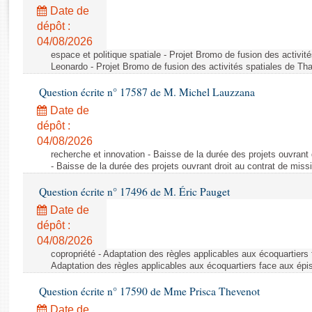
Rapports d'enquête
Date de
Rapports législatifs
dépôt :
Rapports sur l'application des lois
04/08/2026
Baromètre de l’application des lois
espace et politique spatiale - Projet Bromo de fusion des activit
Leonardo - Projet Bromo de fusion des activités spatiales de Tha
Question écrite n° 17587 de M. Michel Lauzzana
Dossiers législatifs
Date de
Budget et sécurité sociale
dépôt :
Questions écrites et orales
04/08/2026
Comptes rendus des débats
recherche et innovation - Baisse de la durée des projets ouvrant 
- Baisse de la durée des projets ouvrant droit au contrat de missi
Question écrite n° 17496 de M. Éric Pauget
Date de
dépôt :
04/08/2026
copropriété - Adaptation des règles applicables aux écoquartiers
Adaptation des règles applicables aux écoquartiers face aux épi
Question écrite n° 17590 de Mme Prisca Thevenot
Date de