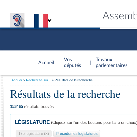
Assemb
Accèder à
la page
Vos
Travaux
Accueil
d'accueil
députés
parlementaires
Vous
Accueil
Recherche sur...
Résultats de la recherche
êtes
Résultats de la recherche
Général
ici
CONNEX
TRAVA
CONNA
DÉC
:
153465
résultats trouvés
LÉGISLATURE
(Cliquez sur l'un des boutons pour faire un choix
17e législature (X)
Précédentes législatures