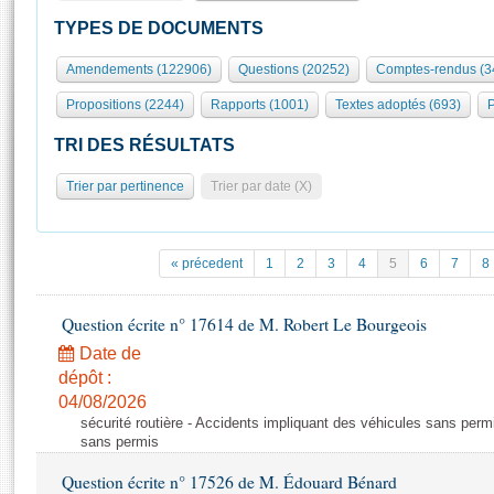
S'id
Présidence
Séance publique
Rôle et pouvoirs de l'Assemblée
Visiter l'Assemblée
TYPES DE DOCUMENTS
Fiches « Connaissance de l’Assemblée »
577 députés
Commissions et autres organes
Visite virtuelle du palais Bourbon
Amendements (122906)
Questions (20252)
Comptes-rendus (3
Organisation de l'Assemblée
Groupes politiques
Europe et International
Assister à une séance
Mot
Propositions (2244)
Rapports (1001)
Textes adoptés (693)
P
Présidence
Conférence des Présidents
Bureau
Collège des Ques
Élections législatives
Contrôle et évaluation
Accès des chercheurs à l’Assemblée
TRI DES RÉSULTATS
Congrès
Les évènements
S'inscrire
Trier par pertinence
Trier par date (X)
Pétitions
Statistiques et chiffres clés
Transparence et déontologie
Vous n'ave
Patrimoine
E
Documents de référence
« précedent
1
2
3
4
5
6
7
8
La Bibliothèque
( Constitution | Règlement de l'Assemblée ... )
Documents parlementaires
Les archives
Question écrite n° 17614 de M. Robert Le Bourgeois
Projets de loi
Contacts et plan d'accès
Date de
Propositions de loi
Histoire
Photos libres de droit
dépôt :
Amendements
Juniors
04/08/2026
Textes adoptés
sécurité routière - Accidents impliquant des véhicules sans perm
Anciennes législatures
sans permis
Liens vers les sites publics
Rapports d'information
Question écrite n° 17526 de M. Édouard Bénard