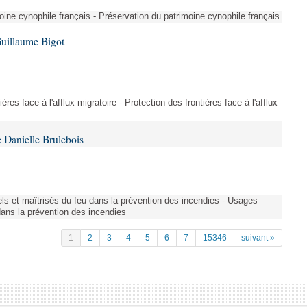
ine cynophile français - Préservation du patrimoine cynophile français
Guillaume Bigot
ères face à l'afflux migratoire - Protection des frontières face à l'afflux
 Danielle Brulebois
nels et maîtrisés du feu dans la prévention des incendies - Usages
 dans la prévention des incendies
1
2
3
4
5
6
7
15346
suivant »