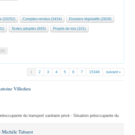
s (20252)
Comptes-rendus (3434)
Dossiers législatifs (2828)
01)
Textes adoptés (693)
Projets de lois (101)
 (X)
1
2
3
4
5
6
7
15346
suivant »
ntoine Villedieu
préoccupante du transport sanitaire privé - Situation préoccupante du
 Michèle Tabarot