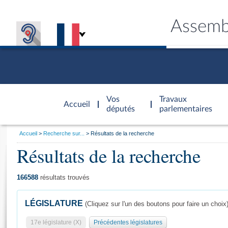
Assemb
Accèder à
la page
Vos
Travaux
Accueil
d'accueil
députés
parlementaires
Vous
Accueil
Recherche sur...
Résultats de la recherche
êtes
Résultats de la recherche
Général
ici
CONNEX
TRAVA
CONNA
DÉC
:
166588
résultats trouvés
LÉGISLATURE
(Cliquez sur l'un des boutons pour faire un choix
17e législature (X)
Précédentes législatures