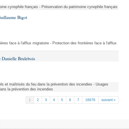
ine cynophile français - Préservation du patrimoine cynophile français
Guillaume Bigot
ères face à l'afflux migratoire - Protection des frontières face à l'afflux
 Danielle Brulebois
nels et maîtrisés du feu dans la prévention des incendies - Usages
 dans la prévention des incendies
1
2
3
4
5
6
7
16676
suivant »