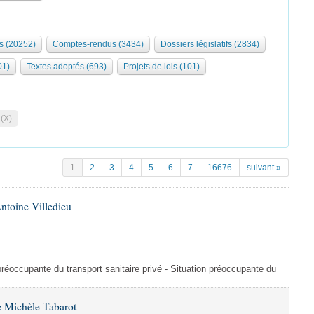
s (20252)
Comptes-rendus (3434)
Dossiers législatifs (2834)
01)
Textes adoptés (693)
Projets de lois (101)
 (X)
1
2
3
4
5
6
7
16676
suivant »
ntoine Villedieu
préoccupante du transport sanitaire privé - Situation préoccupante du
 Michèle Tabarot