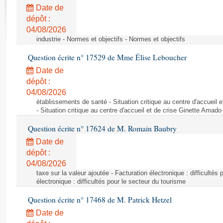
Rapports d'enquête
Date de
Rapports législatifs
dépôt :
Rapports sur l'application des lois
04/08/2026
Baromètre de l’application des lois
industrie - Normes et objectifs - Normes et objectifs
Question écrite n° 17529 de Mme Élise Leboucher
Dossiers législatifs
Date de
Budget et sécurité sociale
dépôt :
04/08/2026
Questions écrites et orales
établissements de santé - Situation critique au centre d'accuei
Comptes rendus des débats
- Situation critique au centre d'accueil et de crise Ginette Ama
Question écrite n° 17624 de M. Romain Baubry
Date de
dépôt :
04/08/2026
taxe sur la valeur ajoutée - Facturation électronique : difficultés
électronique : difficultés pour le secteur du tourisme
Question écrite n° 17468 de M. Patrick Hetzel
Date de