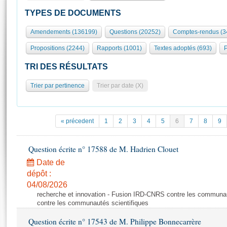
S'id
Présidence
Séance publique
Rôle et pouvoirs de l'Assemblée
Visiter l'Assemblée
TYPES DE DOCUMENTS
Fiches « Connaissance de l’Assemblée »
577 députés
Commissions et autres organes
Visite virtuelle du palais Bourbon
Amendements (136199)
Questions (20252)
Comptes-rendus (3
Organisation de l'Assemblée
Groupes politiques
Europe et International
Assister à une séance
Mot
Propositions (2244)
Rapports (1001)
Textes adoptés (693)
P
Présidence
Conférence des Présidents
Bureau
Collège des Ques
Élections législatives
Contrôle et évaluation
Accès des chercheurs à l’Assemblée
TRI DES RÉSULTATS
Congrès
Les évènements
S'inscrire
Trier par pertinence
Trier par date (X)
Pétitions
Statistiques et chiffres clés
Transparence et déontologie
Vous n'ave
Patrimoine
E
Documents de référence
« précedent
1
2
3
4
5
6
7
8
9
La Bibliothèque
( Constitution | Règlement de l'Assemblée ... )
Documents parlementaires
Les archives
Question écrite n° 17588 de M. Hadrien Clouet
Projets de loi
Contacts et plan d'accès
Date de
Propositions de loi
Histoire
Photos libres de droit
dépôt :
Amendements
Juniors
04/08/2026
Textes adoptés
recherche et innovation - Fusion IRD-CNRS contre les communa
Anciennes législatures
contre les communautés scientifiques
Liens vers les sites publics
Rapports d'information
Question écrite n° 17543 de M. Philippe Bonnecarrère