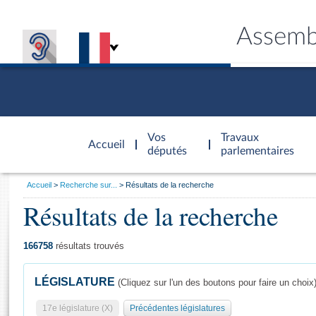
Assemb
Accèder à
la page
Vos
Travaux
Accueil
d'accueil
députés
parlementaires
Vous
Accueil
Recherche sur...
Résultats de la recherche
êtes
Résultats de la recherche
Général
ici
CONNEX
TRAVA
CONNA
DÉC
:
166758
résultats trouvés
LÉGISLATURE
(Cliquez sur l'un des boutons pour faire un choix
17e législature (X)
Précédentes législatures