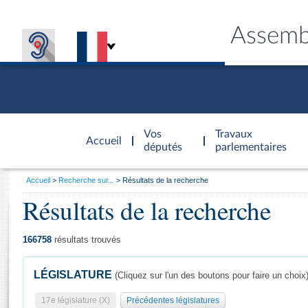
Assemb
Accèder à
la page
Vos
Travaux
Accueil
d'accueil
députés
parlementaires
Vous
Accueil
Recherche sur...
Résultats de la recherche
êtes
Résultats de la recherche
Général
ici
CONNEX
TRAVA
CONNA
DÉC
:
166758
résultats trouvés
LÉGISLATURE
(Cliquez sur l'un des boutons pour faire un choix
17e législature (X)
Précédentes législatures