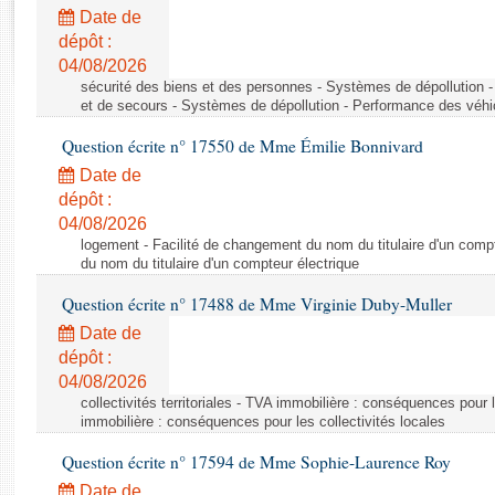
Rapports d'enquête
Date de
Rapports législatifs
dépôt :
Rapports sur l'application des lois
04/08/2026
Baromètre de l’application des lois
sécurité des biens et des personnes - Systèmes de dépollution 
et de secours - Systèmes de dépollution - Performance des véhi
Question écrite n° 17550 de Mme Émilie Bonnivard
Dossiers législatifs
Date de
Budget et sécurité sociale
dépôt :
Questions écrites et orales
04/08/2026
Comptes rendus des débats
logement - Facilité de changement du nom du titulaire d'un compt
du nom du titulaire d'un compteur électrique
Question écrite n° 17488 de Mme Virginie Duby-Muller
Date de
dépôt :
04/08/2026
collectivités territoriales - TVA immobilière : conséquences pour 
immobilière : conséquences pour les collectivités locales
Question écrite n° 17594 de Mme Sophie-Laurence Roy
Date de