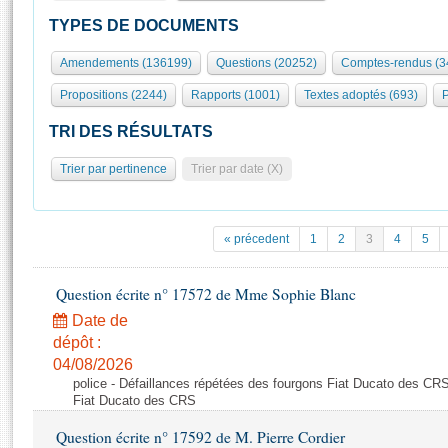
S'id
Présidence
Séance publique
Rôle et pouvoirs de l'Assemblée
Visiter l'Assemblée
TYPES DE DOCUMENTS
Fiches « Connaissance de l’Assemblée »
577 députés
Commissions et autres organes
Visite virtuelle du palais Bourbon
Amendements (136199)
Questions (20252)
Comptes-rendus (3
Organisation de l'Assemblée
Groupes politiques
Europe et International
Assister à une séance
Mot
Propositions (2244)
Rapports (1001)
Textes adoptés (693)
P
Présidence
Conférence des Présidents
Bureau
Collège des Ques
Élections législatives
Contrôle et évaluation
Accès des chercheurs à l’Assemblée
TRI DES RÉSULTATS
Congrès
Les évènements
S'inscrire
Trier par pertinence
Trier par date (X)
Pétitions
Statistiques et chiffres clés
Transparence et déontologie
Vous n'ave
Patrimoine
E
Documents de référence
« précedent
1
2
3
4
5
La Bibliothèque
( Constitution | Règlement de l'Assemblée ... )
Documents parlementaires
Les archives
Question écrite n° 17572 de Mme Sophie Blanc
Projets de loi
Contacts et plan d'accès
Date de
Propositions de loi
Histoire
Photos libres de droit
dépôt :
Amendements
Juniors
04/08/2026
Textes adoptés
police - Défaillances répétées des fourgons Fiat Ducato des CRS
Anciennes législatures
Fiat Ducato des CRS
Liens vers les sites publics
Rapports d'information
Question écrite n° 17592 de M. Pierre Cordier