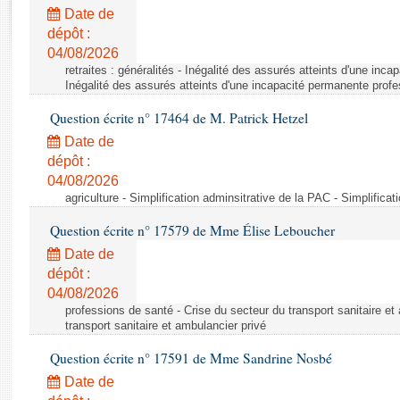
Rapports d'enquête
Date de
Rapports législatifs
dépôt :
Rapports sur l'application des lois
04/08/2026
Baromètre de l’application des lois
retraites : généralités - Inégalité des assurés atteints d'une inc
Inégalité des assurés atteints d'une incapacité permanente profe
Question écrite n° 17464 de M. Patrick Hetzel
Dossiers législatifs
Date de
Budget et sécurité sociale
dépôt :
Questions écrites et orales
04/08/2026
Comptes rendus des débats
agriculture - Simplification adminsitrative de la PAC - Simplifica
Question écrite n° 17579 de Mme Élise Leboucher
Date de
dépôt :
04/08/2026
professions de santé - Crise du secteur du transport sanitaire et
transport sanitaire et ambulancier privé
Question écrite n° 17591 de Mme Sandrine Nosbé
Date de