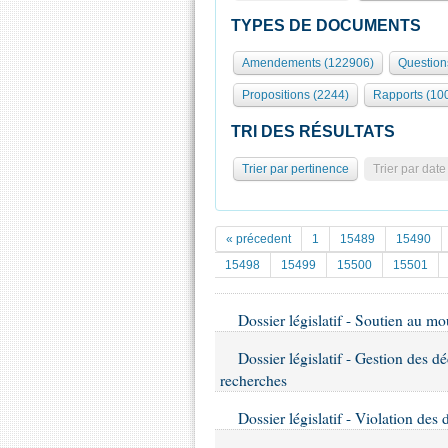
TYPES DE DOCUMENTS
Amendements (122906)
Question
Propositions (2244)
Rapports (10
TRI DES RÉSULTATS
Trier par pertinence
Trier par date
« précedent
1
15489
15490
15498
15499
15500
15501
Dossier législatif - Soutien au mo
Dossier législatif - Gestion des dé
recherches
Dossier législatif - Violation des 