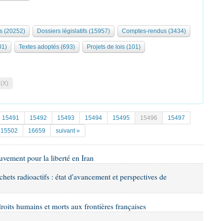
s (20252)
Dossiers législatifs (15957)
Comptes-rendus (3434)
01)
Textes adoptés (693)
Projets de lois (101)
 (X)
15491
15492
15493
15494
15495
15496
15497
15502
16659
suivant »
uvement pour la liberté en Iran
chets radioactifs : état d'avancement et perspectives de
droits humains et morts aux frontières françaises