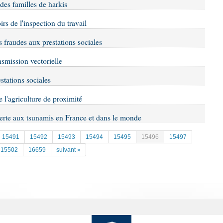
 des familles de harkis
irs de l'inspection du travail
es fraudes aux prestations sociales
nsmission vectorielle
stations sociales
e l'agriculture de proximité
'alerte aux tsunamis en France et dans le monde
15491
15492
15493
15494
15495
15496
15497
15502
16659
suivant »