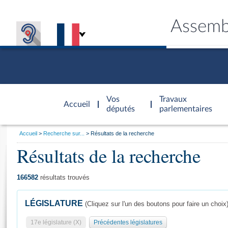
Assemb
Accèder à
la page
Vos
Travaux
Accueil
d'accueil
députés
parlementaires
Vous
Accueil
Recherche sur...
Résultats de la recherche
êtes
Résultats de la recherche
Général
ici
CONNEX
TRAVA
CONNA
DÉC
:
166582
résultats trouvés
LÉGISLATURE
(Cliquez sur l'un des boutons pour faire un choix
17e législature (X)
Précédentes législatures