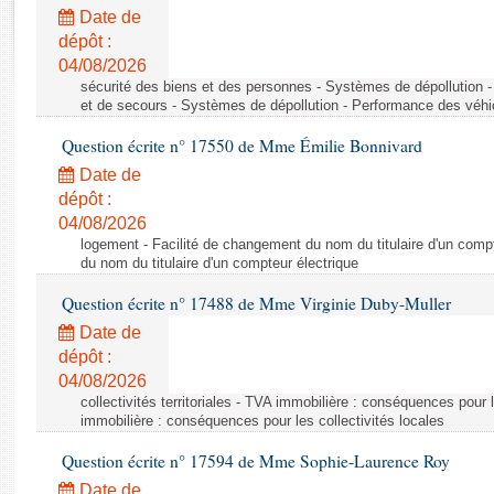
Rapports d'enquête
Date de
Rapports législatifs
dépôt :
Rapports sur l'application des lois
04/08/2026
Baromètre de l’application des lois
sécurité des biens et des personnes - Systèmes de dépollution 
et de secours - Systèmes de dépollution - Performance des véhi
Question écrite n° 17550 de Mme Émilie Bonnivard
Dossiers législatifs
Date de
Budget et sécurité sociale
dépôt :
Questions écrites et orales
04/08/2026
Comptes rendus des débats
logement - Facilité de changement du nom du titulaire d'un compt
du nom du titulaire d'un compteur électrique
Question écrite n° 17488 de Mme Virginie Duby-Muller
Date de
dépôt :
04/08/2026
collectivités territoriales - TVA immobilière : conséquences pour 
immobilière : conséquences pour les collectivités locales
Question écrite n° 17594 de Mme Sophie-Laurence Roy
Date de