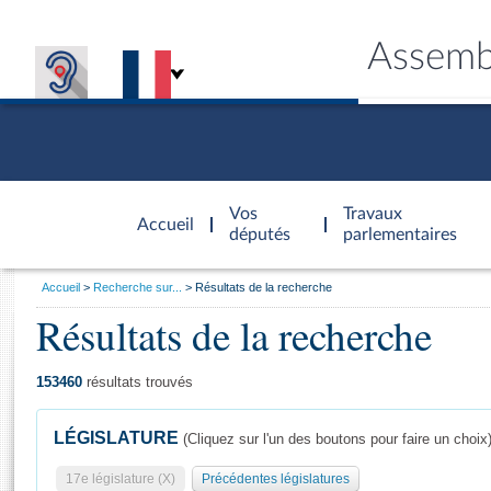
Assemb
Accèder à
la page
Vos
Travaux
Accueil
d'accueil
députés
parlementaires
Vous
Accueil
Recherche sur...
Résultats de la recherche
êtes
Résultats de la recherche
Général
ici
CONNEX
TRAVA
CONNA
DÉC
:
153460
résultats trouvés
LÉGISLATURE
(Cliquez sur l'un des boutons pour faire un choix
17e législature (X)
Précédentes législatures