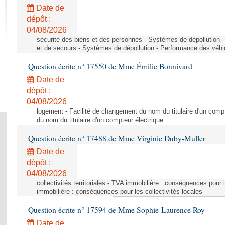
Rapports d'enquête
Date de
Rapports législatifs
dépôt :
Rapports sur l'application des lois
04/08/2026
Baromètre de l’application des lois
sécurité des biens et des personnes - Systèmes de dépollution 
et de secours - Systèmes de dépollution - Performance des véhi
Question écrite n° 17550 de Mme Émilie Bonnivard
Dossiers législatifs
Date de
Budget et sécurité sociale
dépôt :
Questions écrites et orales
04/08/2026
Comptes rendus des débats
logement - Facilité de changement du nom du titulaire d'un compt
du nom du titulaire d'un compteur électrique
Question écrite n° 17488 de Mme Virginie Duby-Muller
Date de
dépôt :
04/08/2026
collectivités territoriales - TVA immobilière : conséquences pour 
immobilière : conséquences pour les collectivités locales
Question écrite n° 17594 de Mme Sophie-Laurence Roy
Date de