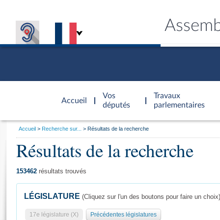
Assemb
Accèder à
la page
Vos
Travaux
Accueil
d'accueil
députés
parlementaires
Vous
Accueil
Recherche sur...
Résultats de la recherche
êtes
Résultats de la recherche
Général
ici
CONNEX
TRAVA
CONNA
DÉC
:
153462
résultats trouvés
LÉGISLATURE
(Cliquez sur l'un des boutons pour faire un choix
17e législature (X)
Précédentes législatures