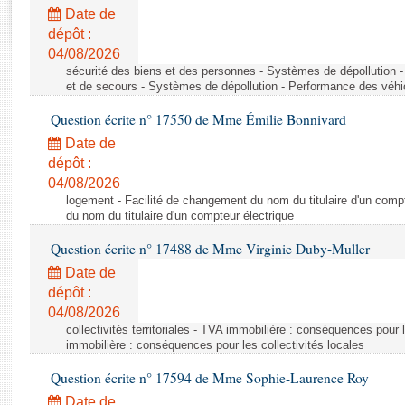
Rapports d'enquête
Date de
Rapports législatifs
dépôt :
Rapports sur l'application des lois
04/08/2026
Baromètre de l’application des lois
sécurité des biens et des personnes - Systèmes de dépollution 
et de secours - Systèmes de dépollution - Performance des véhi
Question écrite n° 17550 de Mme Émilie Bonnivard
Dossiers législatifs
Date de
Budget et sécurité sociale
dépôt :
Questions écrites et orales
04/08/2026
Comptes rendus des débats
logement - Facilité de changement du nom du titulaire d'un compt
du nom du titulaire d'un compteur électrique
Question écrite n° 17488 de Mme Virginie Duby-Muller
Date de
dépôt :
04/08/2026
collectivités territoriales - TVA immobilière : conséquences pour 
immobilière : conséquences pour les collectivités locales
Question écrite n° 17594 de Mme Sophie-Laurence Roy
Date de