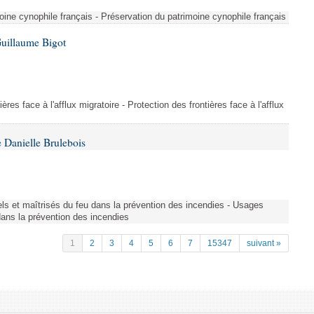
ine cynophile français - Préservation du patrimoine cynophile français
Guillaume Bigot
ères face à l'afflux migratoire - Protection des frontières face à l'afflux
 Danielle Brulebois
nels et maîtrisés du feu dans la prévention des incendies - Usages
 dans la prévention des incendies
1
2
3
4
5
6
7
15347
suivant »