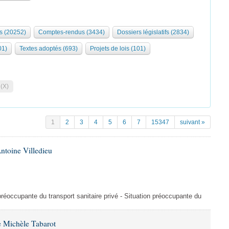
s (20252)
Comptes-rendus (3434)
Dossiers législatifs (2834)
01)
Textes adoptés (693)
Projets de lois (101)
 (X)
1
2
3
4
5
6
7
15347
suivant »
ntoine Villedieu
préoccupante du transport sanitaire privé - Situation préoccupante du
 Michèle Tabarot