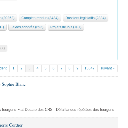
s (20252)
Comptes-rendus (3434)
Dossiers législatifs (2834)
01)
Textes adoptés (693)
Projets de lois (101)
 (X)
dent
1
2
3
4
5
6
7
8
9
15347
suivant »
e Sophie Blanc
es fourgons Fiat Ducato des CRS - Défaillances répétées des fourgons
ierre Cordier