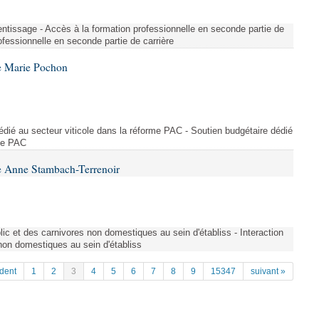
entissage - Accès à la formation professionnelle en seconde partie de
ofessionnelle en seconde partie de carrière
e Marie Pochon
dédié au secteur viticole dans la réforme PAC - Soutien budgétaire dédié
rme PAC
e Anne Stambach-Terrenoir
blic et des carnivores non domestiques au sein d'établiss - Interaction
 non domestiques au sein d'établiss
dent
1
2
3
4
5
6
7
8
9
15347
suivant »