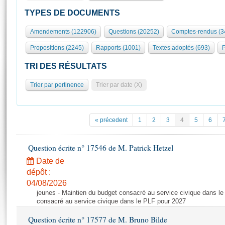
S'id
Présidence
Séance publique
Rôle et pouvoirs de l'Assemblée
Visiter l'Assemblée
TYPES DE DOCUMENTS
Fiches « Connaissance de l’Assemblée »
577 députés
Commissions et autres organes
Visite virtuelle du palais Bourbon
Amendements (122906)
Questions (20252)
Comptes-rendus (3
Organisation de l'Assemblée
Groupes politiques
Europe et International
Assister à une séance
Mot
Propositions (2245)
Rapports (1001)
Textes adoptés (693)
P
Présidence
Conférence des Présidents
Bureau
Collège des Ques
Élections législatives
Contrôle et évaluation
Accès des chercheurs à l’Assemblée
TRI DES RÉSULTATS
Congrès
Les évènements
S'inscrire
Trier par pertinence
Trier par date (X)
Pétitions
Statistiques et chiffres clés
Transparence et déontologie
Vous n'ave
Patrimoine
E
Documents de référence
« précedent
1
2
3
4
5
6
La Bibliothèque
( Constitution | Règlement de l'Assemblée ... )
Documents parlementaires
Les archives
Question écrite n° 17546 de M. Patrick Hetzel
Projets de loi
Contacts et plan d'accès
Date de
Propositions de loi
Histoire
Photos libres de droit
dépôt :
Amendements
Juniors
04/08/2026
Textes adoptés
jeunes - Maintien du budget consacré au service civique dans le
Anciennes législatures
consacré au service civique dans le PLF pour 2027
Liens vers les sites publics
Rapports d'information
Question écrite n° 17577 de M. Bruno Bilde