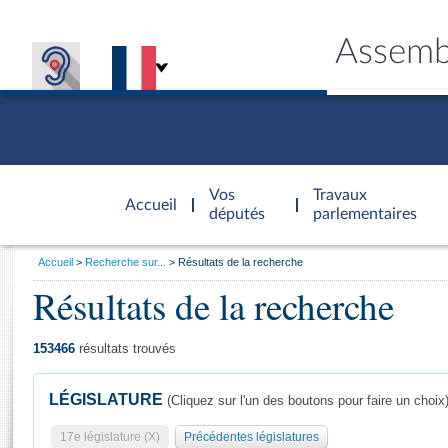
Assemb
Accèder à
la page
Vos
Travaux
Accueil
d'accueil
députés
parlementaires
Vous
Accueil
Recherche sur...
Résultats de la recherche
êtes
Résultats de la recherche
Général
ici
CONNEX
TRAVA
CONNA
DÉC
:
153466
résultats trouvés
LÉGISLATURE
(Cliquez sur l'un des boutons pour faire un choix
17e législature (X)
Précédentes législatures