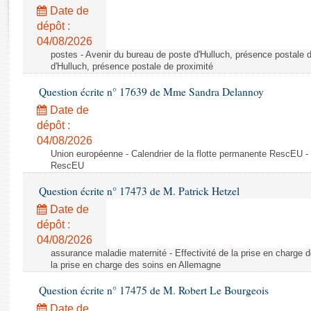
Rapports d'enquête
Date de
Rapports législatifs
dépôt :
Rapports sur l'application des lois
04/08/2026
Baromètre de l’application des lois
postes - Avenir du bureau de poste d'Hulluch, présence postale d
d'Hulluch, présence postale de proximité
Question écrite n° 17639 de Mme Sandra Delannoy
Dossiers législatifs
Date de
Budget et sécurité sociale
dépôt :
Questions écrites et orales
04/08/2026
Comptes rendus des débats
Union européenne - Calendrier de la flotte permanente RescEU - 
RescEU
Question écrite n° 17473 de M. Patrick Hetzel
Date de
dépôt :
04/08/2026
assurance maladie maternité - Effectivité de la prise en charge d
la prise en charge des soins en Allemagne
Question écrite n° 17475 de M. Robert Le Bourgeois
Date de