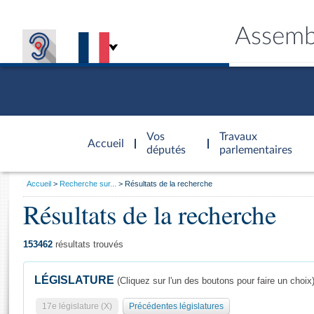
Assemb
Accèder à
la page
Vos
Travaux
Accueil
d'accueil
députés
parlementaires
Vous
Accueil
Recherche sur...
Résultats de la recherche
êtes
Résultats de la recherche
Général
ici
CONNEX
TRAVA
CONNA
DÉC
:
153462
résultats trouvés
LÉGISLATURE
(Cliquez sur l'un des boutons pour faire un choix
17e législature (X)
Précédentes législatures