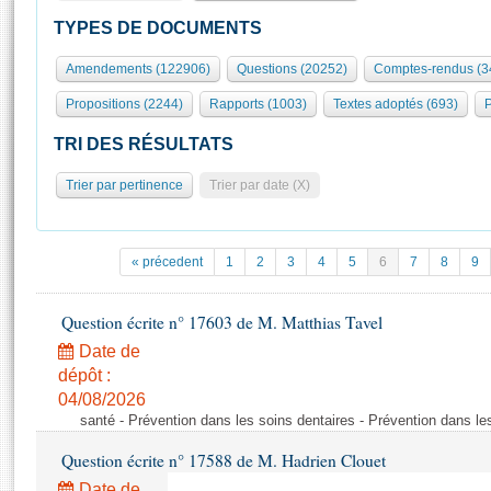
S'id
Présidence
Séance publique
Rôle et pouvoirs de l'Assemblée
Visiter l'Assemblée
TYPES DE DOCUMENTS
Fiches « Connaissance de l’Assemblée »
577 députés
Commissions et autres organes
Visite virtuelle du palais Bourbon
Amendements (122906)
Questions (20252)
Comptes-rendus (3
Organisation de l'Assemblée
Groupes politiques
Europe et International
Assister à une séance
Mot
Propositions (2244)
Rapports (1003)
Textes adoptés (693)
P
Présidence
Conférence des Présidents
Bureau
Collège des Ques
Élections législatives
Contrôle et évaluation
Accès des chercheurs à l’Assemblée
TRI DES RÉSULTATS
Congrès
Les évènements
S'inscrire
Trier par pertinence
Trier par date (X)
Pétitions
Statistiques et chiffres clés
Transparence et déontologie
Vous n'ave
Patrimoine
E
Documents de référence
« précedent
1
2
3
4
5
6
7
8
9
La Bibliothèque
( Constitution | Règlement de l'Assemblée ... )
Documents parlementaires
Les archives
Question écrite n° 17603 de M. Matthias Tavel
Projets de loi
Contacts et plan d'accès
Date de
Propositions de loi
Histoire
Photos libres de droit
dépôt :
Amendements
Juniors
04/08/2026
Textes adoptés
santé - Prévention dans les soins dentaires - Prévention dans le
Anciennes législatures
Question écrite n° 17588 de M. Hadrien Clouet
Liens vers les sites publics
Rapports d'information
Date de