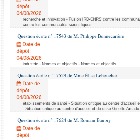
Rapports d'enquête
dépôt :
Rapports législatifs
04/08/2026
Rapports sur l'application des lois
recherche et innovation - Fusion IRD-CNRS contre les communa
Baromètre de l’application des lois
contre les communautés scientifiques
Question écrite n° 17543 de M. Philippe Bonnecarrère
Dossiers législatifs
Date de
Budget et sécurité sociale
dépôt :
04/08/2026
Questions écrites et orales
industrie - Normes et objectifs - Normes et objectifs
Comptes rendus des débats
Question écrite n° 17529 de Mme Élise Leboucher
Date de
dépôt :
04/08/2026
établissements de santé - Situation critique au centre d'accuei
- Situation critique au centre d'accueil et de crise Ginette Ama
Question écrite n° 17624 de M. Romain Baubry
Date de
dépôt :