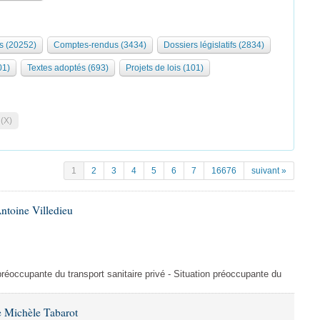
s (20252)
Comptes-rendus (3434)
Dossiers législatifs (2834)
01)
Textes adoptés (693)
Projets de lois (101)
 (X)
1
2
3
4
5
6
7
16676
suivant »
ntoine Villedieu
préoccupante du transport sanitaire privé - Situation préoccupante du
 Michèle Tabarot