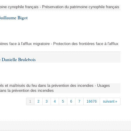
ine cynophile français - Préservation du patrimoine cynophile français
Guillaume Bigot
ères face à l'afflux migratoire - Protection des frontières face à l'afflux
 Danielle Brulebois
nels et maîtrisés du feu dans la prévention des incendies - Usages
 dans la prévention des incendies
1
2
3
4
5
6
7
16676
suivant »