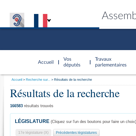
Assemb
Accèder à
la page
Vos
Travaux
Accueil
d'accueil
députés
parlementaires
Vous
Accueil
Recherche sur...
Résultats de la recherche
êtes
Résultats de la recherche
Général
ici
CONNEX
TRAVA
CONNA
DÉC
:
166583
résultats trouvés
LÉGISLATURE
(Cliquez sur l'un des boutons pour faire un choix
17e législature (X)
Précédentes législatures