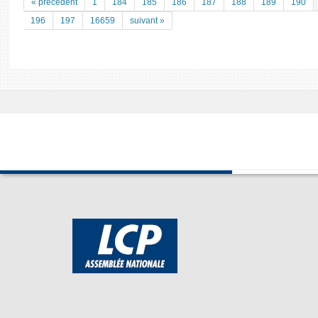
« précedent
1
184
185
186
187
188
189
190
196
197
16659
suivant »