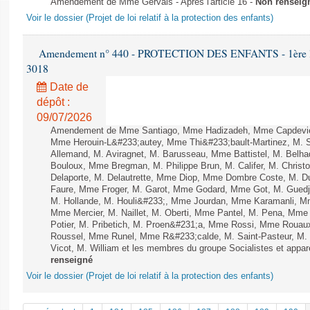
Amendement de Mme Gervais - Après l'article 16 -
Non renseig
Voir le dossier (Projet de loi relatif à la protection des enfants)
Amendement n° 440 - PROTECTION DES ENFANTS - 1ère lectu
3018
Date de
dépôt :
09/07/2026
Amendement de Mme Santiago, Mme Hadizadeh, Mme Capdeviell
Mme Herouin-L&#233;autey, Mme Thi&#233;bault-Martinez, M. 
Allemand, M. Aviragnet, M. Barusseau, Mme Battistel, M. Belh
Bouloux, Mme Bregman, M. Philippe Brun, M. Califer, M. Christ
Delaporte, M. Delautrette, Mme Diop, Mme Dombre Coste, M. Du
Faure, Mme Froger, M. Garot, Mme Godard, Mme Got, M. Guedj,
M. Hollande, M. Houli&#233;, Mme Jourdan, Mme Karamanli, Mme
Mme Mercier, M. Naillet, M. Oberti, Mme Pantel, M. Pena, Mm
Potier, M. Pribetich, M. Proen&#231;a, Mme Rossi, Mme Rouau
Roussel, Mme Runel, Mme R&#233;calde, M. Saint-Pasteur, M. 
Vicot, M. William et les membres du groupe Socialistes et appare
renseigné
Voir le dossier (Projet de loi relatif à la protection des enfants)