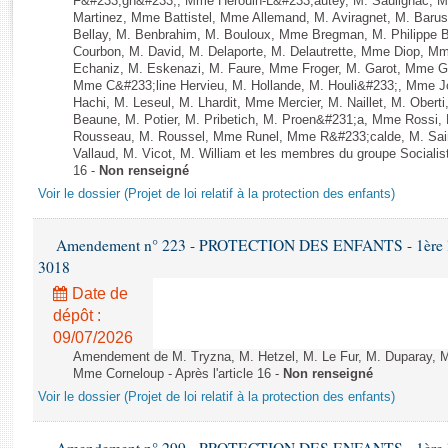
F&#233;gn&#233;, Mme Herouin-L&#233;autey, M. Saulignac, M
Rapports d'enquête
Martinez, Mme Battistel, Mme Allemand, M. Aviragnet, M. Bar
Rapports législatifs
Bellay, M. Benbrahim, M. Bouloux, Mme Bregman, M. Philippe Bru
Courbon, M. David, M. Delaporte, M. Delautrette, Mme Diop, M
Rapports sur l'application des lois
Echaniz, M. Eskenazi, M. Faure, Mme Froger, M. Garot, Mme G
Baromètre de l’application des lois
Mme C&#233;line Hervieu, M. Hollande, M. Houli&#233;, Mme 
Hachi, M. Leseul, M. Lhardit, Mme Mercier, M. Naillet, M. Obe
Beaune, M. Potier, M. Pribetich, M. Proen&#231;a, Mme Rossi
Dossiers législatifs
Rousseau, M. Roussel, Mme Runel, Mme R&#233;calde, M. Sain
Vallaud, M. Vicot, M. William et les membres du groupe Socialist
Budget et sécurité sociale
16 -
Non renseigné
Questions écrites et orales
Voir le dossier (Projet de loi relatif à la protection des enfants)
Comptes rendus des débats
Amendement n° 223 - PROTECTION DES ENFANTS - 1ère lectu
3018
Date de
dépôt :
09/07/2026
Amendement de M. Tryzna, M. Hetzel, M. Le Fur, M. Duparay, M.
Mme Corneloup - Après l'article 16 -
Non renseigné
Voir le dossier (Projet de loi relatif à la protection des enfants)