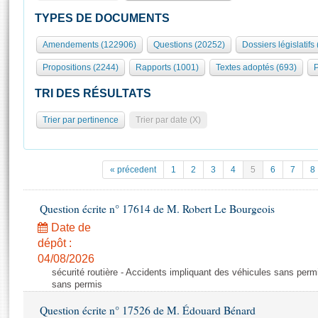
S'id
Présidence
Séance publique
Rôle et pouvoirs de l'Assemblée
Visiter l'Assemblée
TYPES DE DOCUMENTS
Fiches « Connaissance de l’Assemblée »
577 députés
Commissions et autres organes
Visite virtuelle du palais Bourbon
Amendements (122906)
Questions (20252)
Dossiers législatifs
Organisation de l'Assemblée
Groupes politiques
Europe et International
Assister à une séance
Mot
Propositions (2244)
Rapports (1001)
Textes adoptés (693)
P
Présidence
Conférence des Présidents
Bureau
Collège des Ques
Élections législatives
Contrôle et évaluation
Accès des chercheurs à l’Assemblée
TRI DES RÉSULTATS
Congrès
Les évènements
S'inscrire
Trier par pertinence
Trier par date (X)
Pétitions
Statistiques et chiffres clés
Transparence et déontologie
Vous n'ave
Patrimoine
E
Documents de référence
« précedent
1
2
3
4
5
6
7
8
La Bibliothèque
( Constitution | Règlement de l'Assemblée ... )
Documents parlementaires
Les archives
Question écrite n° 17614 de M. Robert Le Bourgeois
Projets de loi
Contacts et plan d'accès
Date de
Propositions de loi
Histoire
Photos libres de droit
dépôt :
Amendements
Juniors
04/08/2026
Textes adoptés
sécurité routière - Accidents impliquant des véhicules sans perm
Anciennes législatures
sans permis
Liens vers les sites publics
Rapports d'information
Question écrite n° 17526 de M. Édouard Bénard