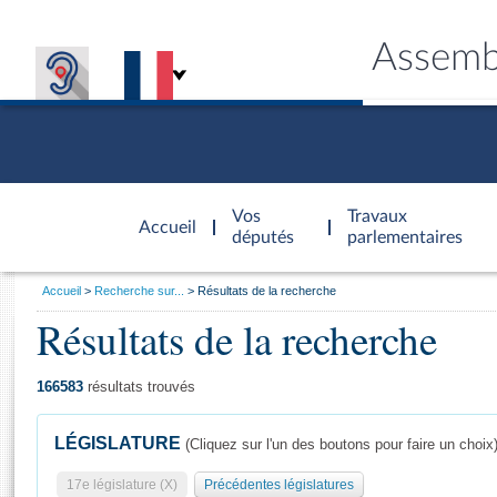
Assemb
Accèder à
la page
Vos
Travaux
Accueil
d'accueil
députés
parlementaires
Vous
Accueil
Recherche sur...
Résultats de la recherche
êtes
Résultats de la recherche
Général
ici
CONNEX
TRAVA
CONNA
DÉC
:
166583
résultats trouvés
LÉGISLATURE
(Cliquez sur l'un des boutons pour faire un choix
17e législature (X)
Précédentes législatures