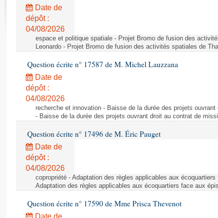
Rapports d'enquête
Date de
Rapports législatifs
dépôt :
Rapports sur l'application des lois
04/08/2026
Baromètre de l’application des lois
espace et politique spatiale - Projet Bromo de fusion des activit
Leonardo - Projet Bromo de fusion des activités spatiales de Tha
Question écrite n° 17587 de M. Michel Lauzzana
Dossiers législatifs
Date de
Budget et sécurité sociale
dépôt :
Questions écrites et orales
04/08/2026
Comptes rendus des débats
recherche et innovation - Baisse de la durée des projets ouvrant 
- Baisse de la durée des projets ouvrant droit au contrat de missi
Question écrite n° 17496 de M. Éric Pauget
Date de
dépôt :
04/08/2026
copropriété - Adaptation des règles applicables aux écoquartiers
Adaptation des règles applicables aux écoquartiers face aux épi
Question écrite n° 17590 de Mme Prisca Thevenot
Date de