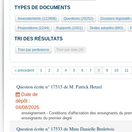
S'id
Présidence
Séance publique
Rôle et pouvoirs de l'Assemblée
Visiter l'Assemblée
TYPES DE DOCUMENTS
Fiches « Connaissance de l’Assemblée »
577 députés
Commissions et autres organes
Visite virtuelle du palais Bourbon
Amendements (122906)
Questions (20252)
Dossiers législatifs
Organisation de l'Assemblée
Groupes politiques
Europe et International
Assister à une séance
Mot
Propositions (2244)
Rapports (1001)
Textes adoptés (693)
P
Présidence
Conférence des Présidents
Bureau
Collège des Ques
Élections législatives
Contrôle et évaluation
Accès des chercheurs à l’Assemblée
TRI DES RÉSULTATS
Congrès
Les évènements
S'inscrire
Trier par pertinence
Trier par date (X)
Pétitions
Statistiques et chiffres clés
Transparence et déontologie
Vous n'ave
Patrimoine
E
Documents de référence
« précedent
1
2
3
4
5
6
7
8
9
10
11
La Bibliothèque
( Constitution | Règlement de l'Assemblée ... )
Documents parlementaires
Les archives
Question écrite n° 17515 de M. Patrick Hetzel
Projets de loi
Contacts et plan d'accès
Date de
Propositions de loi
Histoire
Photos libres de droit
dépôt :
Amendements
Juniors
04/08/2026
Textes adoptés
enseignement - Conditions d'affectation des enseignants du premi
Anciennes législatures
enseignants du premier degré
Liens vers les sites publics
Rapports d'information
Question écrite n° 17533 de Mme Danielle Brulebois