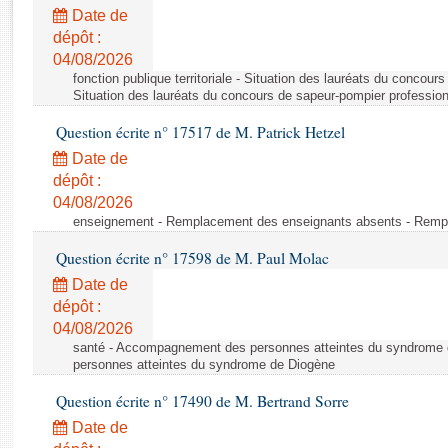
Rapports d'enquête
Date de
Rapports législatifs
dépôt :
Rapports sur l'application des lois
04/08/2026
Baromètre de l’application des lois
fonction publique territoriale - Situation des lauréats du concour
Situation des lauréats du concours de sapeur-pompier professio
Question écrite n° 17517 de M. Patrick Hetzel
Dossiers législatifs
Date de
Budget et sécurité sociale
dépôt :
Questions écrites et orales
04/08/2026
Comptes rendus des débats
enseignement - Remplacement des enseignants absents - Remp
Question écrite n° 17598 de M. Paul Molac
Date de
dépôt :
04/08/2026
santé - Accompagnement des personnes atteintes du syndrome
personnes atteintes du syndrome de Diogène
Question écrite n° 17490 de M. Bertrand Sorre
Date de