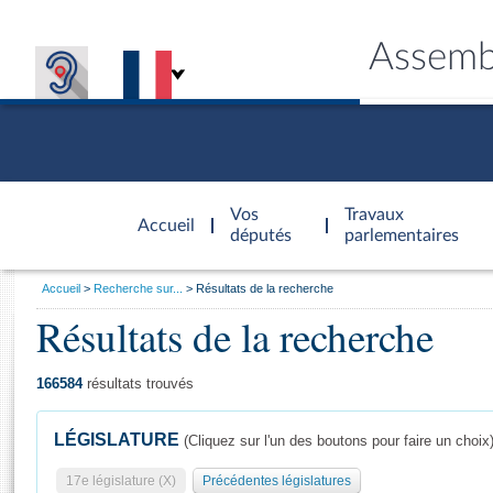
Assemb
Accèder à
la page
Vos
Travaux
Accueil
d'accueil
députés
parlementaires
Vous
Accueil
Recherche sur...
Résultats de la recherche
êtes
Résultats de la recherche
Général
ici
CONNEX
TRAVA
CONNA
DÉC
:
166584
résultats trouvés
LÉGISLATURE
(Cliquez sur l'un des boutons pour faire un choix
17e législature (X)
Précédentes législatures