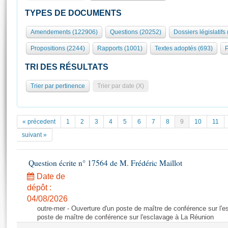
S'id
Présidence
Séance publique
Rôle et pouvoirs de l'Assemblée
Visiter l'Assemblée
TYPES DE DOCUMENTS
Fiches « Connaissance de l’Assemblée »
577 députés
Commissions et autres organes
Visite virtuelle du palais Bourbon
Amendements (122906)
Questions (20252)
Dossiers législatifs
Organisation de l'Assemblée
Groupes politiques
Europe et International
Assister à une séance
Mot
Propositions (2244)
Rapports (1001)
Textes adoptés (693)
P
Présidence
Conférence des Présidents
Bureau
Collège des Ques
Élections législatives
Contrôle et évaluation
Accès des chercheurs à l’Assemblée
TRI DES RÉSULTATS
Congrès
Les évènements
S'inscrire
Trier par pertinence
Trier par date (X)
Pétitions
Statistiques et chiffres clés
Transparence et déontologie
Vous n'ave
Patrimoine
E
Documents de référence
« précedent
1
2
3
4
5
6
7
8
9
10
11
La Bibliothèque
( Constitution | Règlement de l'Assemblée ... )
Documents parlementaires
suivant »
Les archives
Projets de loi
Contacts et plan d'accès
Question écrite n° 17564 de M. Frédéric Maillot
Propositions de loi
Histoire
Photos libres de droit
Amendements
Date de
Juniors
dépôt :
Textes adoptés
Anciennes législatures
04/08/2026
outre-mer - Ouverture d'un poste de maître de conférence sur l'
Liens vers les sites publics
Rapports d'information
poste de maître de conférence sur l'esclavage à La Réunion