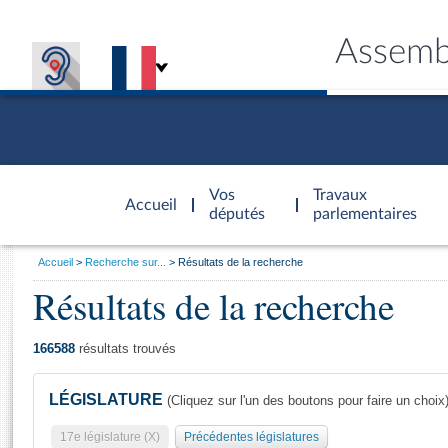
Assemb
Accèder à
la page
Vos
Travaux
Accueil
d'accueil
députés
parlementaires
Vous
Accueil
Recherche sur...
Résultats de la recherche
êtes
Résultats de la recherche
Général
ici
CONNEX
TRAVA
CONNA
DÉC
:
166588
résultats trouvés
LÉGISLATURE
(Cliquez sur l'un des boutons pour faire un choix
17e législature (X)
Précédentes législatures