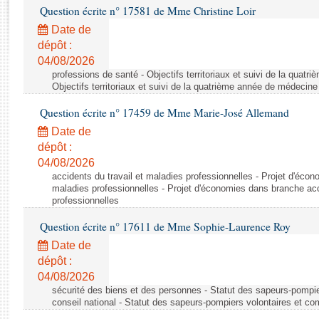
Rapports d'enquête
Question écrite n° 17581 de Mme Christine Loir
Rapports législatifs
Date de
Rapports sur l'application des lois
dépôt :
Baromètre de l’application des lois
04/08/2026
professions de santé - Objectifs territoriaux et suivi de la quat
Objectifs territoriaux et suivi de la quatrième année de médecine
Dossiers législatifs
Question écrite n° 17459 de Mme Marie-José Allemand
Budget et sécurité sociale
Date de
Questions écrites et orales
dépôt :
Comptes rendus des débats
04/08/2026
accidents du travail et maladies professionnelles - Projet d'éco
maladies professionnelles - Projet d'économies dans branche acc
professionnelles
Question écrite n° 17611 de Mme Sophie-Laurence Roy
Date de
dépôt :
04/08/2026
sécurité des biens et des personnes - Statut des sapeurs-pompie
conseil national - Statut des sapeurs-pompiers volontaires et co