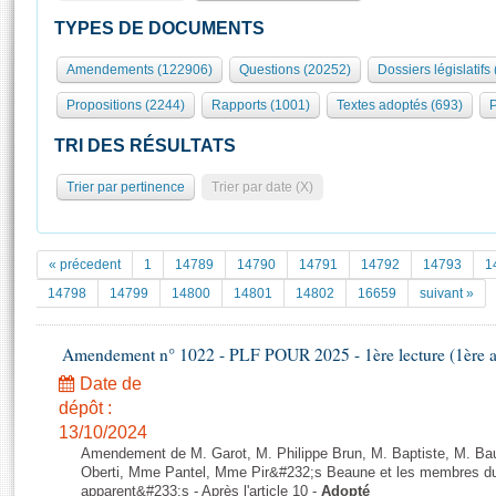
S'id
Présidence
Séance publique
Rôle et pouvoirs de l'Assemblée
Visiter l'Assemblée
TYPES DE DOCUMENTS
Fiches « Connaissance de l’Assemblée »
577 députés
Commissions et autres organes
Visite virtuelle du palais Bourbon
Amendements (122906)
Questions (20252)
Dossiers législatifs
Organisation de l'Assemblée
Groupes politiques
Europe et International
Assister à une séance
Mot
Propositions (2244)
Rapports (1001)
Textes adoptés (693)
P
Présidence
Conférence des Présidents
Bureau
Collège des Ques
Élections législatives
Contrôle et évaluation
Accès des chercheurs à l’Assemblée
TRI DES RÉSULTATS
Congrès
Les évènements
S'inscrire
Trier par pertinence
Trier par date (X)
Pétitions
Statistiques et chiffres clés
Transparence et déontologie
Vous n'ave
Patrimoine
E
Documents de référence
« précedent
1
14789
14790
14791
14792
14793
1
La Bibliothèque
( Constitution | Règlement de l'Assemblée ... )
Documents parlementaires
14798
14799
14800
14801
14802
16659
suivant »
Les archives
Projets de loi
Contacts et plan d'accès
Amendement n° 1022 - PLF POUR 2025 - 1ère lecture (1ère as
Propositions de loi
Histoire
Photos libres de droit
Amendements
Date de
Juniors
dépôt :
Textes adoptés
Anciennes législatures
13/10/2024
Amendement de M. Garot, M. Philippe Brun, M. Baptiste, M. Ba
Liens vers les sites publics
Rapports d'information
Oberti, Mme Pantel, Mme Pir&#232;s Beaune et les membres du 
apparent&#233;s - Après l'article 10 -
Adopté