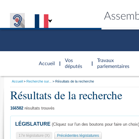
Assemb
Accèder à
la page
Vos
Travaux
Accueil
d'accueil
députés
parlementaires
Vous
Accueil
Recherche sur...
Résultats de la recherche
êtes
Résultats de la recherche
Général
ici
CONNEX
TRAVA
CONNA
DÉC
:
166582
résultats trouvés
LÉGISLATURE
(Cliquez sur l'un des boutons pour faire un choix
17e législature (X)
Précédentes législatures