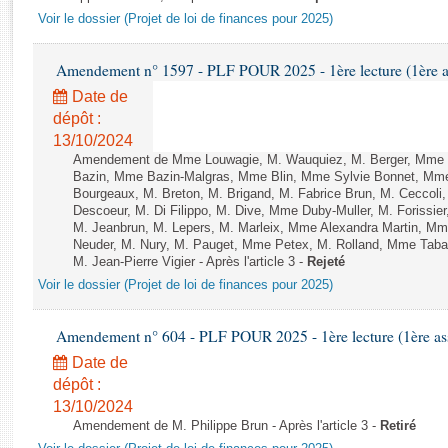
Rapports d'enquête
Voir le dossier (Projet de loi de finances pour 2025)
Rapports législatifs
Rapports sur l'application des lois
Amendement n° 1597 - PLF POUR 2025 - 1ère lecture (1ère as
Baromètre de l’application des lois
Date de
dépôt :
Dossiers législatifs
13/10/2024
Amendement de Mme Louwagie, M. Wauquiez, M. Berger, Mme Da
Budget et sécurité sociale
Bazin, Mme Bazin-Malgras, Mme Blin, Mme Sylvie Bonnet, Mme
Questions écrites et orales
Bourgeaux, M. Breton, M. Brigand, M. Fabrice Brun, M. Ceccoli
Comptes rendus des débats
Descoeur, M. Di Filippo, M. Dive, Mme Duby-Muller, M. Forissier
M. Jeanbrun, M. Lepers, M. Marleix, Mme Alexandra Martin, Mm
Neuder, M. Nury, M. Pauget, Mme Petex, M. Rolland, Mme Tabar
M. Jean-Pierre Vigier - Après l'article 3 -
Rejeté
Voir le dossier (Projet de loi de finances pour 2025)
Amendement n° 604 - PLF POUR 2025 - 1ère lecture (1ère ass
Date de
dépôt :
13/10/2024
Amendement de M. Philippe Brun - Après l'article 3 -
Retiré