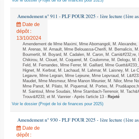
Voir le dossier (Projet de loi de finances pour 2025)
Amendement n° 911 - PLF POUR 2025 - 1ère lecture (1ère ass
Date de
dépôt :
13/10/2024
Amendement de Mme Maximi, Mme Abomangoli, M. Alexandre, 
M. Arenas, M. Arnault, Mme Belouassa-Cherifi, M. Bernalicis, 
Boumertit, M. Boyard, M. Cadalen, M. Caron, M. Carri&#232;re
Chikirou, M. Clouet, M. Coquerel, M. Coulomme, M. Delogu, M
Feld, M. Fernandes, Mme Ferrer, M. Gaillard, Mme Guett&#23
Hignet, M. Kerbrat, M. Lachaud, M. Lahmar, M. Laisney, M. Le 
Legavre, Mme Legrain, Mme Lejeune, Mme Lepvraud, M. L&#233
Maudet, Mme Mesmeur, Mme Manon Meunier, M. Nilor, Mme N
Mme Panot, M. Pilato, M. Piquemal, M. Portes, M. Prud&apos;h
M. Saintoul, Mme Soudais, Mme Stambach-Terrenoir, M. Tach&
Trouv&#233; et M. Vannier - Après l'article 13 -
Rejeté
Voir le dossier (Projet de loi de finances pour 2025)
Amendement n° 930 - PLF POUR 2025 - 1ère lecture (1ère ass
Date de
dépôt :