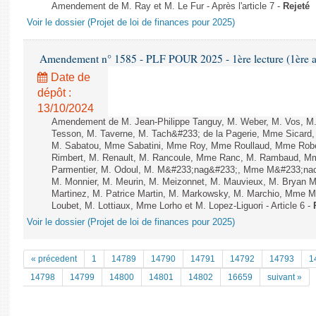
Amendement de M. Ray et M. Le Fur - Après l'article 7 -
Rejeté
Voir le dossier (Projet de loi de finances pour 2025)
Amendement n° 1585 - PLF POUR 2025 - 1ère lecture (1ère as
Date de
dépôt :
13/10/2024
Amendement de M. Jean-Philippe Tanguy, M. Weber, M. Vos, M. V
Tesson, M. Taverne, M. Tach&#233; de la Pagerie, Mme Sicard,
M. Sabatou, Mme Sabatini, Mme Roy, Mme Roullaud, Mme Rober
Rimbert, M. Renault, M. Rancoule, Mme Ranc, M. Rambaud, Mme
Parmentier, M. Odoul, M. M&#233;nag&#233;, Mme M&#233;nac
M. Monnier, M. Meurin, M. Meizonnet, M. Mauvieux, M. Brya
Martinez, M. Patrice Martin, M. Markowsky, M. Marchio, Mme Ma
Loubet, M. Lottiaux, Mme Lorho et M. Lopez-Liguori - Article 6 -
Voir le dossier (Projet de loi de finances pour 2025)
« précedent
1
14789
14790
14791
14792
14793
1
14798
14799
14800
14801
14802
16659
suivant »