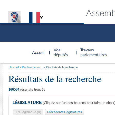
Assemb
Accèder à
la page
Vos
Travaux
Accueil
d'accueil
députés
parlementaires
Vous
Accueil
Recherche sur...
Résultats de la recherche
êtes
Résultats de la recherche
Général
ici
CONNEX
TRAVA
CONNA
DÉC
:
166584
résultats trouvés
LÉGISLATURE
(Cliquez sur l'un des boutons pour faire un choix
17e législature (X)
Précédentes législatures