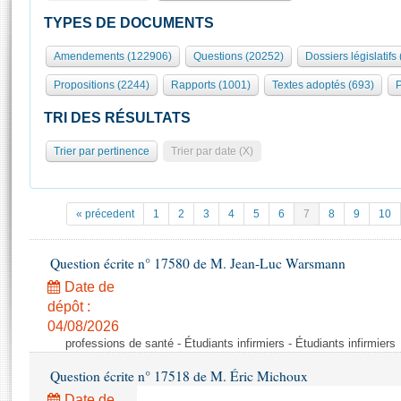
S'id
Présidence
Séance publique
Rôle et pouvoirs de l'Assemblée
Visiter l'Assemblée
TYPES DE DOCUMENTS
Fiches « Connaissance de l’Assemblée »
577 députés
Commissions et autres organes
Visite virtuelle du palais Bourbon
Amendements (122906)
Questions (20252)
Dossiers législatifs
Organisation de l'Assemblée
Groupes politiques
Europe et International
Assister à une séance
Mot
Propositions (2244)
Rapports (1001)
Textes adoptés (693)
P
Présidence
Conférence des Présidents
Bureau
Collège des Ques
Élections législatives
Contrôle et évaluation
Accès des chercheurs à l’Assemblée
TRI DES RÉSULTATS
Congrès
Les évènements
S'inscrire
Trier par pertinence
Trier par date (X)
Pétitions
Statistiques et chiffres clés
Transparence et déontologie
Vous n'ave
Patrimoine
E
Documents de référence
« précedent
1
2
3
4
5
6
7
8
9
10
La Bibliothèque
( Constitution | Règlement de l'Assemblée ... )
Documents parlementaires
Les archives
Question écrite n° 17580 de M. Jean-Luc Warsmann
Projets de loi
Contacts et plan d'accès
Date de
Propositions de loi
Histoire
Photos libres de droit
dépôt :
Amendements
Juniors
04/08/2026
Textes adoptés
professions de santé - Étudiants infirmiers - Étudiants infirmiers
Anciennes législatures
Question écrite n° 17518 de M. Éric Michoux
Liens vers les sites publics
Rapports d'information
Date de