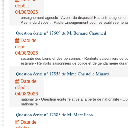
Rapports d'enquête
dépôt :
Rapports législatifs
04/08/2026
Rapports sur l'application des lois
enseignement agricole - Avenir du dispositif Pacte Enseignement
Baromètre de l’application des lois
Avenir du dispositif Pacte Enseignement pour les établissements
Question écrite n° 17609 de M. Bernard Chaumeil
Dossiers législatifs
Date de
Budget et sécurité sociale
dépôt :
04/08/2026
Questions écrites et orales
sécurité des biens et des personnes - Renforts saisonniers de po
Comptes rendus des débats
estivale - Renforts saisonniers de police et de gendarmerie duran
Question écrite n° 17558 de Mme Christelle Minard
Date de
dépôt :
04/08/2026
nationalité - Question écrite relative à la perte de nationalité - Qu
nationalité
Question écrite n° 17585 de M. Marc Pena
Date de