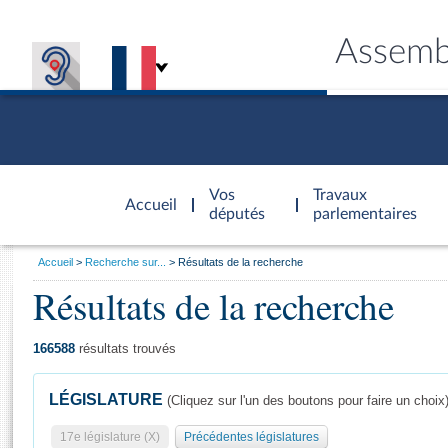
Assemb
Accèder à
la page
Vos
Travaux
Accueil
d'accueil
députés
parlementaires
Vous
Accueil
Recherche sur...
Résultats de la recherche
êtes
Résultats de la recherche
Général
ici
CONNEX
TRAVA
CONNA
DÉC
:
166588
résultats trouvés
LÉGISLATURE
(Cliquez sur l'un des boutons pour faire un choix
17e législature (X)
Précédentes législatures