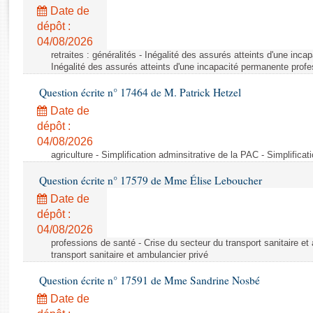
Rapports d'enquête
Date de
Rapports législatifs
dépôt :
Rapports sur l'application des lois
04/08/2026
Baromètre de l’application des lois
retraites : généralités - Inégalité des assurés atteints d'une inc
Inégalité des assurés atteints d'une incapacité permanente profe
Question écrite n° 17464 de M. Patrick Hetzel
Dossiers législatifs
Date de
Budget et sécurité sociale
dépôt :
Questions écrites et orales
04/08/2026
Comptes rendus des débats
agriculture - Simplification adminsitrative de la PAC - Simplifica
Question écrite n° 17579 de Mme Élise Leboucher
Date de
dépôt :
04/08/2026
professions de santé - Crise du secteur du transport sanitaire et
transport sanitaire et ambulancier privé
Question écrite n° 17591 de Mme Sandrine Nosbé
Date de