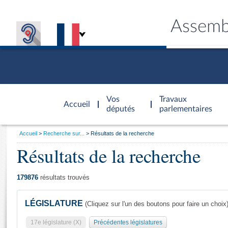
Assemb
Accèder à
la page
Vos
Travaux
Accueil
d'accueil
députés
parlementaires
Vous
Accueil
Recherche sur...
Résultats de la recherche
êtes
Résultats de la recherche
Général
ici
CONNEX
TRAVA
CONNA
DÉC
:
179876
résultats trouvés
LÉGISLATURE
(Cliquez sur l'un des boutons pour faire un choix
17e législature (X)
Précédentes législatures