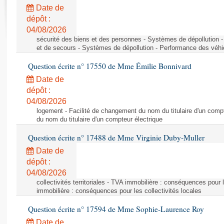
Rapports d'enquête
Date de
Rapports législatifs
dépôt :
Rapports sur l'application des lois
04/08/2026
Baromètre de l’application des lois
sécurité des biens et des personnes - Systèmes de dépollution 
et de secours - Systèmes de dépollution - Performance des véhi
Question écrite n° 17550 de Mme Émilie Bonnivard
Dossiers législatifs
Date de
Budget et sécurité sociale
dépôt :
Questions écrites et orales
04/08/2026
Comptes rendus des débats
logement - Facilité de changement du nom du titulaire d'un compt
du nom du titulaire d'un compteur électrique
Question écrite n° 17488 de Mme Virginie Duby-Muller
Date de
dépôt :
04/08/2026
collectivités territoriales - TVA immobilière : conséquences pour 
immobilière : conséquences pour les collectivités locales
Question écrite n° 17594 de Mme Sophie-Laurence Roy
Date de