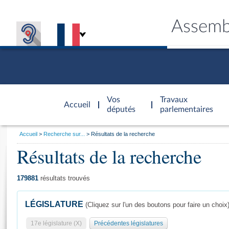
Assemb
Accèder à
la page
Vos
Travaux
Accueil
d'accueil
députés
parlementaires
Vous
Accueil
Recherche sur...
Résultats de la recherche
êtes
Résultats de la recherche
Général
ici
CONNEX
TRAVA
CONNA
DÉC
:
179881
résultats trouvés
LÉGISLATURE
(Cliquez sur l'un des boutons pour faire un choix
17e législature (X)
Précédentes législatures