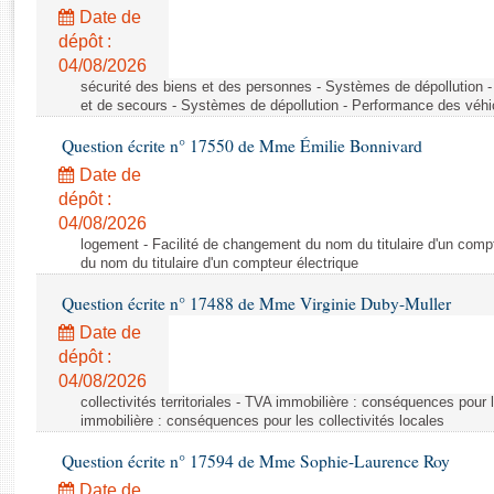
Rapports d'enquête
Date de
Rapports législatifs
dépôt :
Rapports sur l'application des lois
04/08/2026
Baromètre de l’application des lois
sécurité des biens et des personnes - Systèmes de dépollution 
et de secours - Systèmes de dépollution - Performance des véhi
Question écrite n° 17550 de Mme Émilie Bonnivard
Dossiers législatifs
Date de
Budget et sécurité sociale
dépôt :
Questions écrites et orales
04/08/2026
Comptes rendus des débats
logement - Facilité de changement du nom du titulaire d'un compt
du nom du titulaire d'un compteur électrique
Question écrite n° 17488 de Mme Virginie Duby-Muller
Date de
dépôt :
04/08/2026
collectivités territoriales - TVA immobilière : conséquences pour 
immobilière : conséquences pour les collectivités locales
Question écrite n° 17594 de Mme Sophie-Laurence Roy
Date de