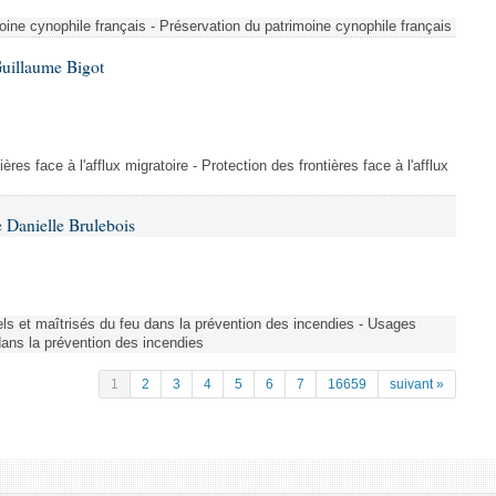
ine cynophile français - Préservation du patrimoine cynophile français
Guillaume Bigot
ères face à l'afflux migratoire - Protection des frontières face à l'afflux
 Danielle Brulebois
nels et maîtrisés du feu dans la prévention des incendies - Usages
 dans la prévention des incendies
1
2
3
4
5
6
7
16659
suivant »