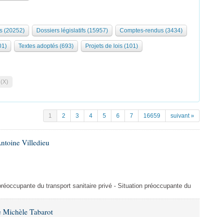
s (20252)
Dossiers législatifs (15957)
Comptes-rendus (3434)
01)
Textes adoptés (693)
Projets de lois (101)
 (X)
1
2
3
4
5
6
7
16659
suivant »
ntoine Villedieu
préoccupante du transport sanitaire privé - Situation préoccupante du
 Michèle Tabarot